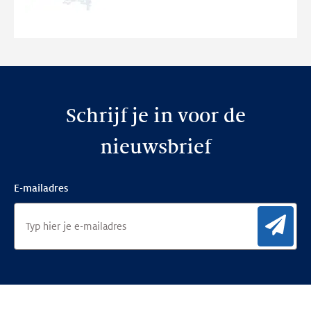
nieuwe
website
Schrijf je in voor de
nieuwsbrief
E-mailadres
Aan