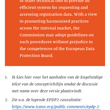
or other technical tool to provide an
efficient system for requesting and
accessing registration data. With a view
to promoting harmonised practices
across the internal market, the
Commission may adopt guidelines on
such procedures without prejudice to
the competences of the European Data
Protection Board.
Ik kies hier voor het aanhalen van de Engelstalige
tekst van de conceptrichtlijn omdat de discussie
met name over deze versie plaatsvindt.
Zie o.a. de lopende EPDP2-consultatie:
https://www.icann.org/public-comments/epdp-2-