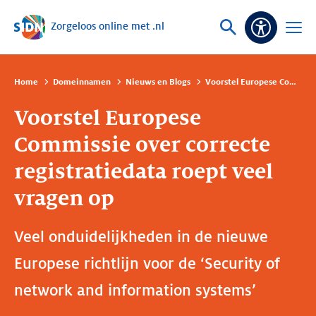
Zorgeloos online met .nl
Sla navigatie over
Vraag
Open
Toeganke
of
menu
zoek
Home
Domeinnamen
Nieuws en Blogs
Voorstel Europese Commissie over correcte registratiedata roept veel vragen op
Voorstel Europese
Commissie over correcte
registratiedata roept veel
vragen op
Veel onduidelijkheden in de nieuwe
Europese richtlijn voor de ‘Security of
network and information systems’