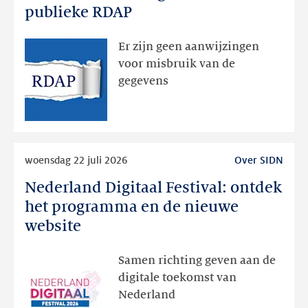
dan
publieke RDAP
bedoeld
zichtbaar
Er zijn geen aanwijzingen
geweest
voor misbruik van de
via
gegevens
publieke
RDAP
Lees
woensdag 22 juli 2026
Over SIDN
meer
Nederland Digitaal Festival: ontdek
Nederland
Digitaal
het programma en de nieuwe
Festival:
website
ontdek
het
Samen richting geven aan de
programma
digitale toekomst van
en
Nederland
de