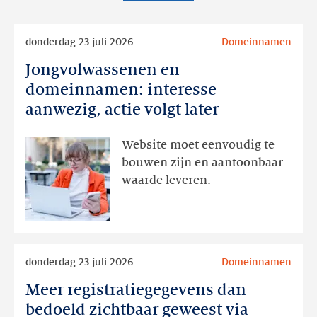
Lees
donderdag 23 juli 2026
Domeinnamen
meer
Jongvolwassenen en
Jongvolwassenen
en
domeinnamen: interesse
domeinnamen:
aanwezig, actie volgt later
interesse
aanwezig,
Website moet eenvoudig te
actie
bouwen zijn en aantoonbaar
volgt
waarde leveren.
later
Lees
donderdag 23 juli 2026
Domeinnamen
meer
Meer registratiegegevens dan
Meer
registratiegegevens
bedoeld zichtbaar geweest via