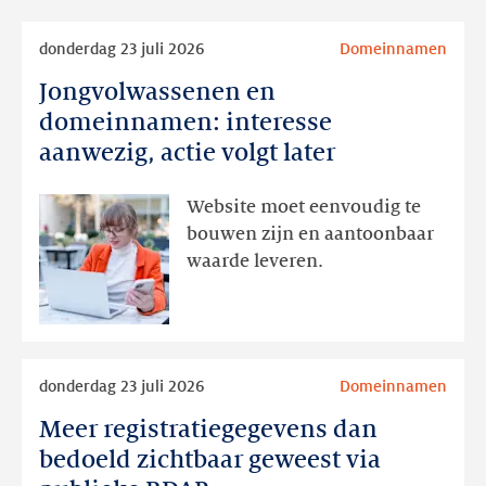
Lees
donderdag 23 juli 2026
Domeinnamen
meer
Jongvolwassenen en
Jongvolwassenen
en
domeinnamen: interesse
domeinnamen:
aanwezig, actie volgt later
interesse
aanwezig,
Website moet eenvoudig te
actie
bouwen zijn en aantoonbaar
volgt
waarde leveren.
later
Lees
donderdag 23 juli 2026
Domeinnamen
meer
Meer registratiegegevens dan
Meer
registratiegegevens
bedoeld zichtbaar geweest via
dan