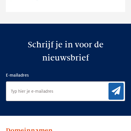
nieuwe
website
Schrijf je in voor de
nieuwsbrief
E-mailadres
Aan
Domeinnamen