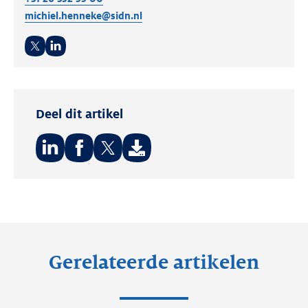
michiel.henneke@sidn.nl
Twitter
LinkedIn
Deel dit artikel
Deel
Deel
Deel
op:
op:
op:
LinkedIn
Facebook
Twitter
Gerelateerde artikelen