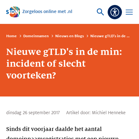
Zorgeloos online met .nl
Sla navigatie over
Vraag
Open
Toeganke
of
menu
zoek
Home
Domeinnamen
Nieuws en Blogs
Nieuwe gTLD's in de min: incident of slecht voorteken?
Nieuwe gTLD's in de min:
incident of slecht
voorteken?
dinsdag 26 september 2017
Artikel door:
Michiel Henneke
Sinds dit voorjaar daalde het aantal