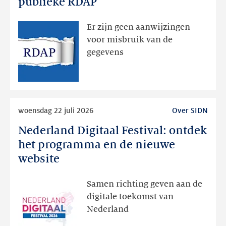
publieke RDAP
bedoeld
zichtbaar
Er zijn geen aanwijzingen
geweest
voor misbruik van de
via
gegevens
publieke
RDAP
Lees
woensdag 22 juli 2026
Over SIDN
meer
Nederland Digitaal Festival: ontdek
Nederland
Digitaal
het programma en de nieuwe
Festival:
website
ontdek
het
Samen richting geven aan de
programma
digitale toekomst van
en
Nederland
de