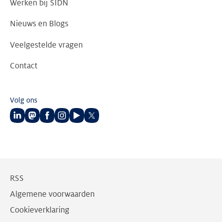
Werken bij SIDN
Nieuws en Blogs
Veelgestelde vragen
Contact
Volg ons
Volg
Volg
Volg
Volg
Volg
Volg
ons
ons
ons
ons
ons
ons
op
op
op
op
op
op
LinkedIn
Mastodon
Facebook
Instagram
Youtube
Twitter
RSS
Algemene voorwaarden
Cookieverklaring