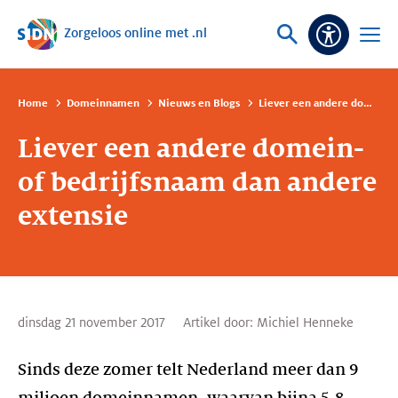
Zorgeloos online met .nl
Sla navigatie over
Vraag
Open
Toeganke
of
menu
zoek
Home
Domeinnamen
Nieuws en Blogs
Liever een andere domein- of bedrijfsnaam dan andere extensie
Liever een andere domein-
of bedrijfsnaam dan andere
extensie
dinsdag 21 november 2017
Artikel door:
Michiel Henneke
Sinds deze zomer telt Nederland meer dan 9