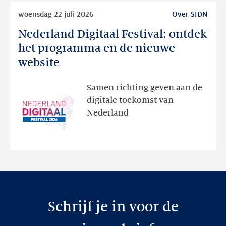
Lees
woensdag 22 juli 2026
Over SIDN
meer
Nederland Digitaal Festival: ontdek
Nederland
Digitaal
het programma en de nieuwe
Festival:
website
ontdek
het
Samen richting geven aan de
programma
digitale toekomst van
en
Nederland
de
nieuwe
website
Schrijf je in voor de