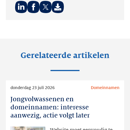
Deel
Deel
Deel
op:
op:
op:
LinkedIn
Facebook
Twitter
Gerelateerde artikelen
Lees
donderdag 23 juli 2026
Domeinnamen
meer
Jongvolwassenen en
Jongvolwassenen
en
domeinnamen: interesse
domeinnamen:
aanwezig, actie volgt later
interesse
aanwezig,