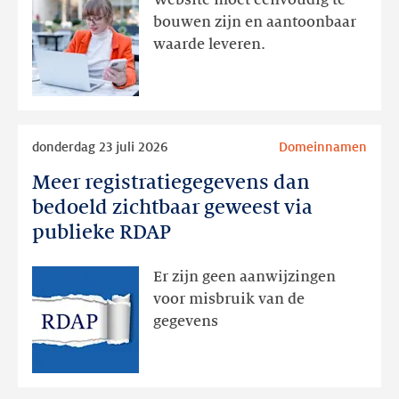
Website moet eenvoudig te
actie
bouwen zijn en aantoonbaar
volgt
waarde leveren.
later
Lees
donderdag 23 juli 2026
Domeinnamen
meer
Meer registratiegegevens dan
Meer
registratiegegevens
bedoeld zichtbaar geweest via
dan
publieke RDAP
bedoeld
zichtbaar
Er zijn geen aanwijzingen
geweest
voor misbruik van de
via
gegevens
publieke
RDAP