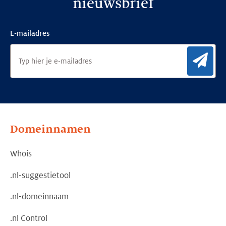
nieuwsbrief
E-mailadres
Aan
Domeinnamen
Whois
.nl-suggestietool
.nl-domeinnaam
.nl Control