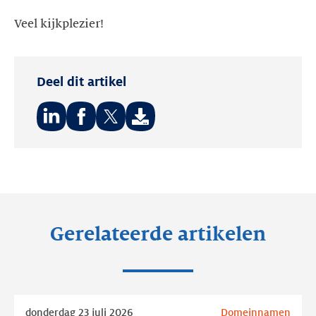
Veel kijkplezier!
Deel dit artikel
Deel
Deel
Deel
op:
op:
op:
LinkedIn
Facebook
Twitter
Gerelateerde artikelen
Lees
donderdag 23 juli 2026
Domeinnamen