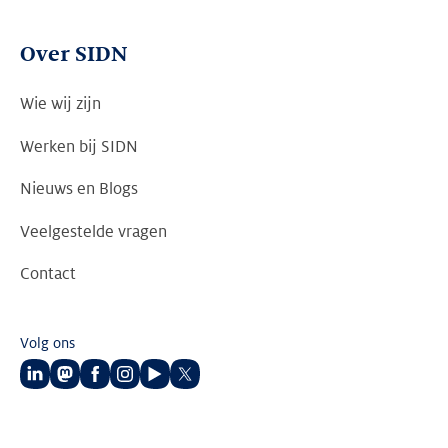
Over SIDN
Wie wij zijn
Werken bij SIDN
Nieuws en Blogs
Veelgestelde vragen
Contact
Volg ons
Volg
Volg
Volg
Volg
Volg
Volg
ons
ons
ons
ons
ons
ons