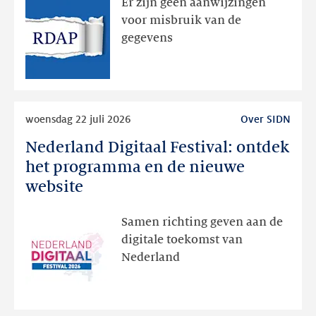
Er zijn geen aanwijzingen
geweest
voor misbruik van de
via
gegevens
publieke
RDAP
Lees
woensdag 22 juli 2026
Over SIDN
meer
Nederland Digitaal Festival: ontdek
Nederland
Digitaal
het programma en de nieuwe
Festival:
website
ontdek
het
Samen richting geven aan de
programma
digitale toekomst van
en
Nederland
de
nieuwe
website