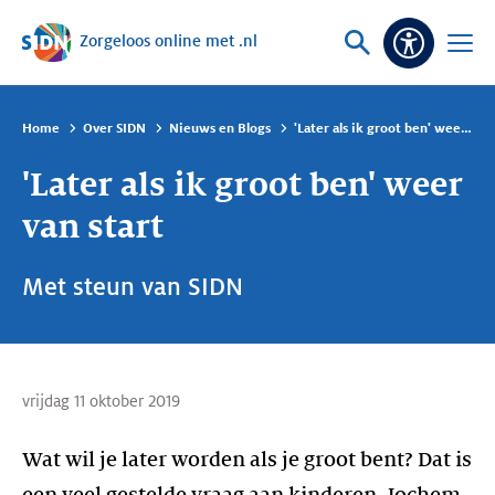
Zorgeloos online met .nl
Sla navigatie over
Vraag
Open
Toeganke
of
menu
zoek
Home
Over SIDN
Nieuws en Blogs
'Later als ik groot ben' weer van start
'Later als ik groot ben' weer
van start
Met steun van SIDN
vrijdag 11 oktober 2019
Wat wil je later worden als je groot bent? Dat is