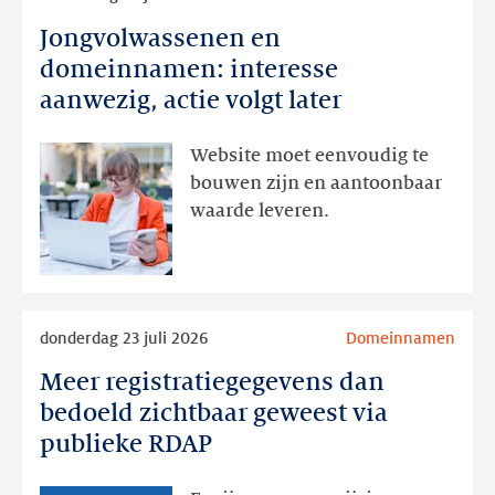
meer
Jongvolwassenen en
Jongvolwassenen
en
domeinnamen: interesse
domeinnamen:
aanwezig, actie volgt later
interesse
aanwezig,
Website moet eenvoudig te
actie
bouwen zijn en aantoonbaar
volgt
waarde leveren.
later
Lees
donderdag 23 juli 2026
Domeinnamen
meer
Meer registratiegegevens dan
Meer
registratiegegevens
bedoeld zichtbaar geweest via
dan
publieke RDAP
bedoeld
zichtbaar