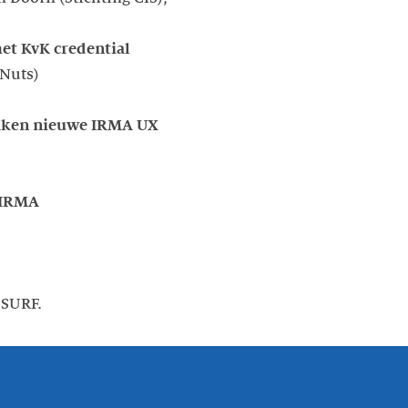
et KvK credential
 Nuts)
aken nieuwe IRMA UX
e IRMA
 SURF.