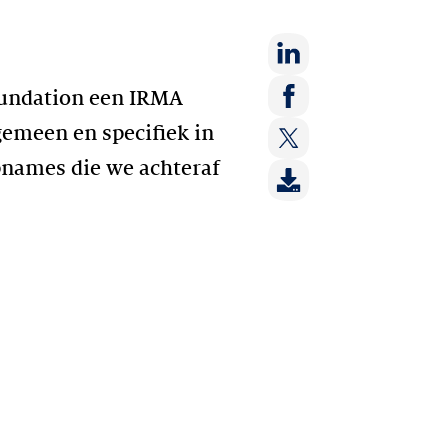
Deel
foundation een IRMA
op:
Deel
lgemeen en specifiek in
LinkedIn
op:
pnames die we achteraf
Deel
Facebook
op:
Twitter