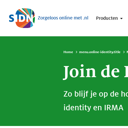
Sla navigatie over
Zorgeloos online met .nl
Producten
Home
menu.online-identity.title
Join de
Zo blijf je op de
identity en IRMA