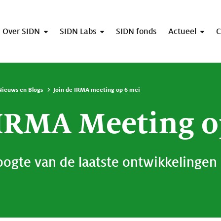
Over SIDN
SIDN Labs
SIDN fonds
Actueel
C
Nieuws en Blogs
Join de IRMA meeting op 6 mei
 IRMA Meeting o
 hoogte van de laatste ontwikkelinge