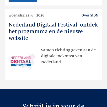
Lees
woensdag 22 juli 2026
Over SIDN
meer
Nederland Digitaal Festival: ontdek
Nederland
Digitaal
het programma en de nieuwe
Festival:
website
ontdek
het
Samen richting geven aan de
programma
digitale toekomst van
en
Nederland
de
nieuwe
website
Schrijf je in voor de