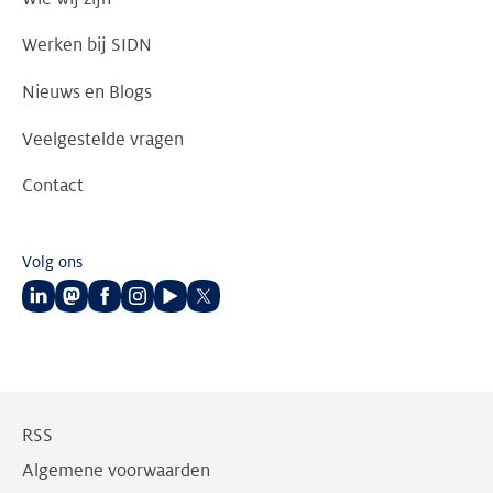
Werken bij SIDN
Nieuws en Blogs
Veelgestelde vragen
Contact
Volg ons
Volg
Volg
Volg
Volg
Volg
Volg
ons
ons
ons
ons
ons
ons
op
op
op
op
op
op
LinkedIn
Mastodon
Facebook
Instagram
Youtube
Twitter
RSS
Algemene voorwaarden