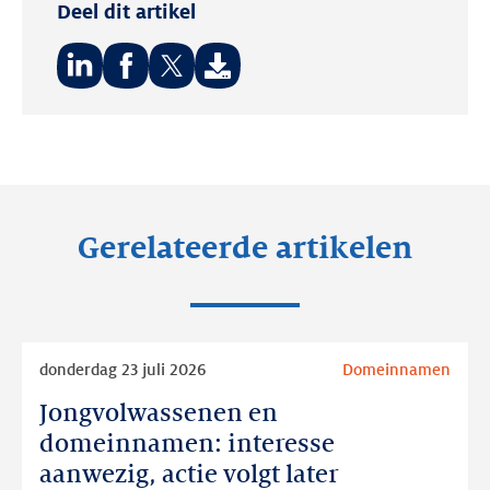
Deel dit artikel
Deel
Deel
Deel
op:
op:
op:
LinkedIn
Facebook
Twitter
Gerelateerde artikelen
Lees
donderdag 23 juli 2026
Domeinnamen
meer
Jongvolwassenen en
Jongvolwassenen
en
domeinnamen: interesse
domeinnamen:
aanwezig, actie volgt later