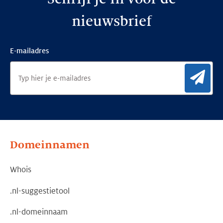
nieuwsbrief
E-mailadres
Aan
Domeinnamen
Whois
.nl-suggestietool
.nl-domeinnaam