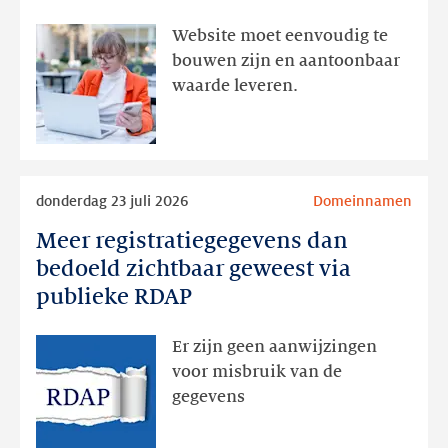
interesse
aanwezig,
Website moet eenvoudig te
actie
bouwen zijn en aantoonbaar
volgt
waarde leveren.
later
Lees
donderdag 23 juli 2026
Domeinnamen
meer
Meer registratiegegevens dan
Meer
registratiegegevens
bedoeld zichtbaar geweest via
dan
publieke RDAP
bedoeld
zichtbaar
Er zijn geen aanwijzingen
geweest
voor misbruik van de
via
gegevens
publieke
RDAP