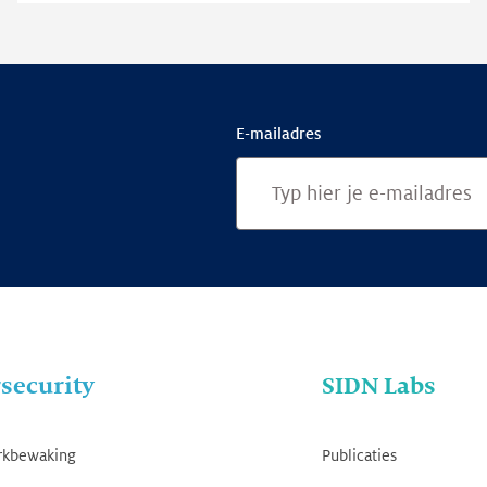
E-mailadres
security
SIDN Labs
rkbewaking
Publicaties