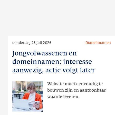
Lees
donderdag 23 juli 2026
Domeinnamen
meer
Jongvolwassenen en
Jongvolwassenen
en
domeinnamen: interesse
domeinnamen:
aanwezig, actie volgt later
interesse
aanwezig,
Website moet eenvoudig te
actie
bouwen zijn en aantoonbaar
volgt
waarde leveren.
later