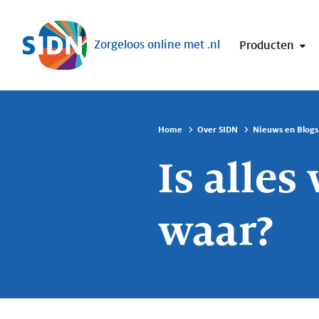
Sla navigatie over
Zorgeloos online met .nl
Producten
Home
Over SIDN
Nieuws en Blogs
Is alles
waar?