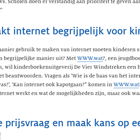
 Scholen doen er verstandig aan prioriteit te geven aan
”
kt internet begrijpelijk voor k
anier gebruik te maken van internet moeten kinderen s
en begrijpelijke manier uit? Met
WWW.wat
?, een jeugdbo
, wil kinderboekenuitgeverij De Vier Windstreken een h
et beantwoorden. Vragen als ‘Wie is de baas van het inte
was?’, ‘Kan internet ook kapotgaan?” komen in
WWW.wat
internet werkt en wat de mogelijkheden zijn, maar ook w
 prijsvraag en maak kans op e
!