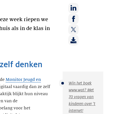
Deel
deze week riepen we
op:
Deel
uis als in de klas in
LinkedIn
op:
Deel
Facebook
op:
Twitter
 zelf denken
 de
Monitor Jeugd en
Win het boek
gitaal vaardig dan ze zelf
www.wat? Met
ktijk blijkt hun niveau
70 vragen van
en van de
kinderen over ’t
belang voor het
internet!