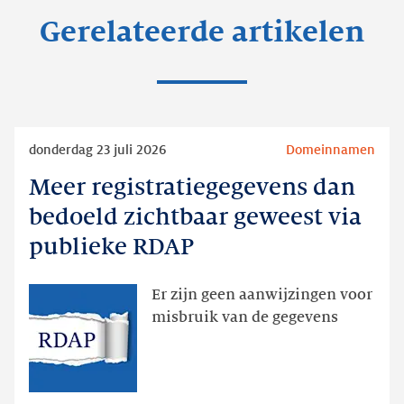
Gerelateerde artikelen
Lees
donderdag 23 juli 2026
Domeinnamen
meer
Meer registratiegegevens dan
Meer
registratiegegevens
bedoeld zichtbaar geweest via
dan
publieke RDAP
bedoeld
zichtbaar
Er zijn geen aanwijzingen voor
geweest
misbruik van de gegevens
via
publieke
RDAP