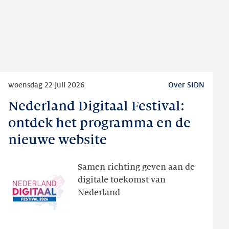
Lees
woensdag 22 juli 2026
Over SIDN
meer
Nederland Digitaal Festival:
Nederland
Digitaal
ontdek het programma en de
Festival:
nieuwe website
ontdek
het
Samen richting geven aan de
programma
digitale toekomst van
en
Nederland
de
nieuwe
website