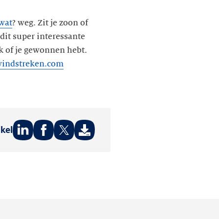
wat
? weg. Zit je zoon of
it super interessante
k of je gewonnen hebt.
windstreken.com
ikel
Deel
Deel
Deel
op:
op:
op:
LinkedIn
Facebook
Twitter