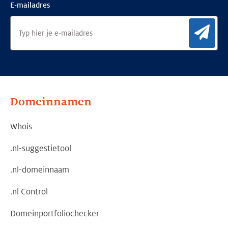
E-mailadres
Aan
Domeinnamen
Whois
.nl-suggestietool
.nl-domeinnaam
.nl Control
Domeinportfoliochecker