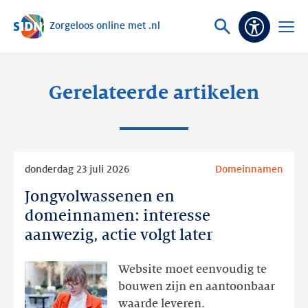
Zorgeloos online met .nl
Sla navigatie over
Vraag
Open
Toeganke
of
menu
zoek
Gerelateerde artikelen
Lees
donderdag 23 juli 2026
Domeinnamen
meer
Jongvolwassenen en
Jongvolwassenen
en
domeinnamen: interesse
domeinnamen:
aanwezig, actie volgt later
interesse
aanwezig,
Website moet eenvoudig te
actie
bouwen zijn en aantoonbaar
volgt
waarde leveren.