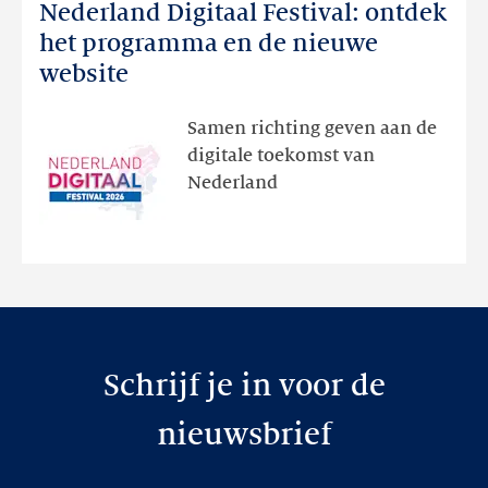
Nederland Digitaal Festival: ontdek
Nederland
Digitaal
het programma en de nieuwe
Festival:
website
ontdek
het
Samen richting geven aan de
programma
digitale toekomst van
en
Nederland
de
nieuwe
website
Schrijf je in voor de
nieuwsbrief