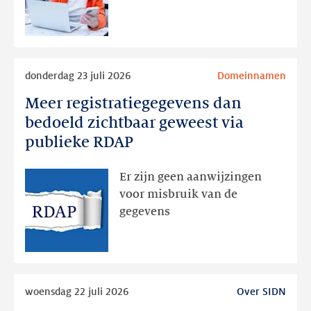
later
Lees
donderdag 23 juli 2026
Domeinnamen
meer
Meer registratiegegevens dan
Meer
registratiegegevens
bedoeld zichtbaar geweest via
dan
publieke RDAP
bedoeld
zichtbaar
Er zijn geen aanwijzingen
geweest
voor misbruik van de
via
gegevens
publieke
RDAP
Lees
woensdag 22 juli 2026
Over SIDN
meer