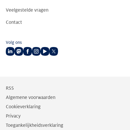
Veelgestelde vragen
Contact
Volg ons
Volg
Volg
Volg
Volg
Volg
Volg
ons
ons
ons
ons
ons
ons
op
op
op
op
op
op
LinkedIn
Mastodon
Facebook
Instagram
Youtube
Twitter
RSS
Algemene voorwaarden
Cookieverklaring
Privacy
Toegankelijkheidsverklaring