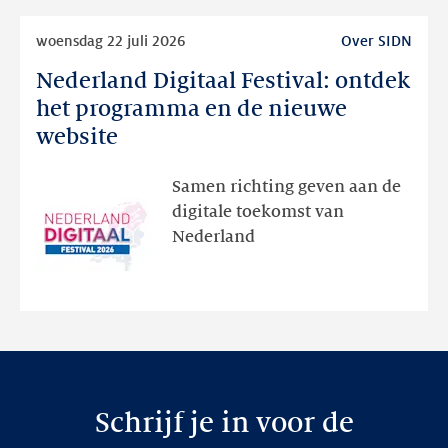
Lees
woensdag 22 juli 2026
Over SIDN
meer
Nederland Digitaal Festival: ontdek
Nederland
Digitaal
het programma en de nieuwe
Festival:
website
ontdek
het
Samen richting geven aan de
programma
digitale toekomst van
en
Nederland
de
nieuwe
website
Schrijf je in voor de