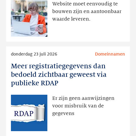
aanwezig,
Website moet eenvoudig te
actie
bouwen zijn en aantoonbaar
volgt
waarde leveren.
later
Lees
donderdag 23 juli 2026
Domeinnamen
meer
Meer registratiegegevens dan
Meer
registratiegegevens
bedoeld zichtbaar geweest via
dan
publieke RDAP
bedoeld
zichtbaar
Er zijn geen aanwijzingen
geweest
voor misbruik van de
via
gegevens
publieke
RDAP