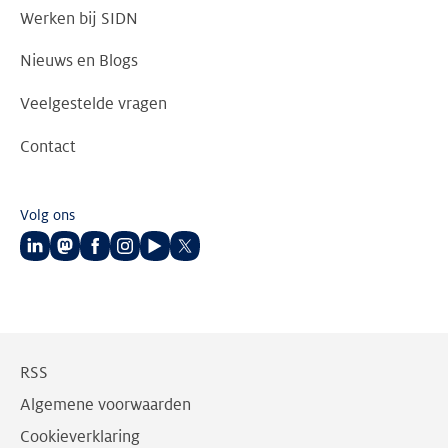
Werken bij SIDN
Nieuws en Blogs
Veelgestelde vragen
Contact
Volg ons
Volg
Volg
Volg
Volg
Volg
Volg
ons
ons
ons
ons
ons
ons
op
op
op
op
op
op
LinkedIn
Mastodon
Facebook
Instagram
Youtube
Twitter
RSS
Algemene voorwaarden
Cookieverklaring