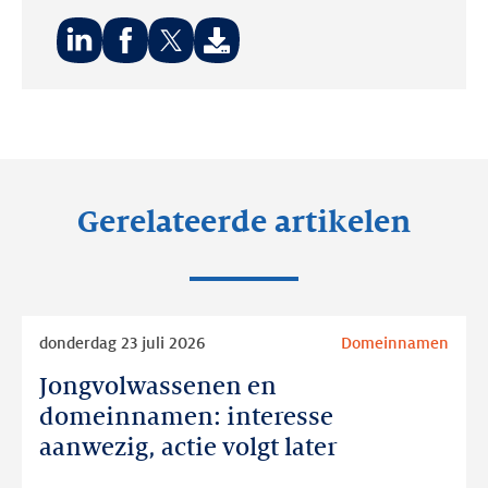
Deel
Deel
Deel
op:
op:
op:
LinkedIn
Facebook
Twitter
Gerelateerde artikelen
Lees
donderdag 23 juli 2026
Domeinnamen
meer
Jongvolwassenen en
Jongvolwassenen
en
domeinnamen: interesse
domeinnamen:
aanwezig, actie volgt later
interesse