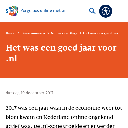
Zorgeloos online met .nl
Sla navigatie over
Vraag
Open
Toeganke
of
menu
zoek
Home
Domeinnamen
Nieuws en Blogs
Het was een goed jaar voor .nl
Het was een goed jaar voor
.nl
dinsdag 19 december 2017
2017 was een jaar waarin de economie weer tot
bloei kwam en Nederland online ongekend
actief was. De .nl-zone groeide en er werden