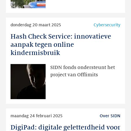
verdeeldheid
Lees
donderdag 20 maart 2025
Cybersecurity
meer
Hash Check Service: innovatieve
Hash
Check
aanpak tegen online
Service:
kindermisbruik
innovatieve
aanpak
SIDN fonds ondersteunt het
tegen
project van Offlimits
online
kindermisbruik
Lees
maandag 24 februari 2025
Over SIDN
meer
DigiPad: digitale geletterdheid voor
DigiPad: