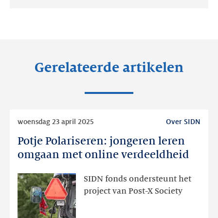
Deel
Deel
Deel
op:
op:
op:
LinkedIn
Facebook
Twitter
Gerelateerde artikelen
Lees
woensdag 23 april 2025
Over SIDN
meer
Potje Polariseren: jongeren leren
Potje
Polariseren:
omgaan met online verdeeldheid
jongeren
leren
SIDN fonds ondersteunt het
omgaan
project van Post-X Society
met
online