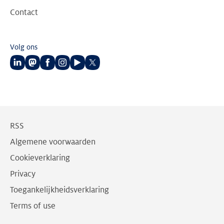
Contact
Volg ons
Volg
Volg
Volg
Volg
Volg
Volg
ons
ons
ons
ons
ons
ons
op
op
op
op
op
op
LinkedIn
Mastodon
Facebook
Instagram
Youtube
Twitter
RSS
Algemene voorwaarden
Cookieverklaring
Privacy
Toegankelijkheidsverklaring
Terms of use