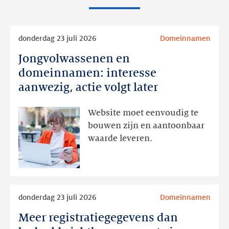
Lees
donderdag 23 juli 2026
Domeinnamen
meer
Jongvolwassenen en
Jongvolwassenen
en
domeinnamen: interesse
domeinnamen:
aanwezig, actie volgt later
interesse
aanwezig,
Website moet eenvoudig te
actie
bouwen zijn en aantoonbaar
volgt
waarde leveren.
later
Lees
donderdag 23 juli 2026
Domeinnamen
meer
Meer registratiegegevens dan
Meer
registratiegegevens