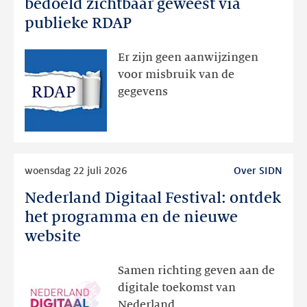
bedoeld zichtbaar geweest via
dan
publieke RDAP
bedoeld
zichtbaar
Er zijn geen aanwijzingen
geweest
voor misbruik van de
via
gegevens
publieke
RDAP
Lees
woensdag 22 juli 2026
Over SIDN
meer
Nederland Digitaal Festival: ontdek
Nederland
Digitaal
het programma en de nieuwe
Festival:
website
ontdek
het
Samen richting geven aan de
programma
digitale toekomst van
en
Nederland