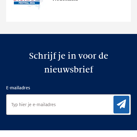
de
nieuwe
website
Schrijf je in voor de
nieuwsbrief
E-mailadres
Aan