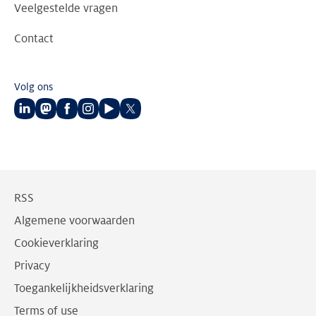
Veelgestelde vragen
Contact
Volg ons
Volg
Volg
Volg
Volg
Volg
Volg
ons
ons
ons
ons
ons
ons
op
op
op
op
op
op
LinkedIn
Mastodon
Facebook
Instagram
Youtube
Twitter
RSS
Algemene voorwaarden
Cookieverklaring
Privacy
Toegankelijkheidsverklaring
Terms of use