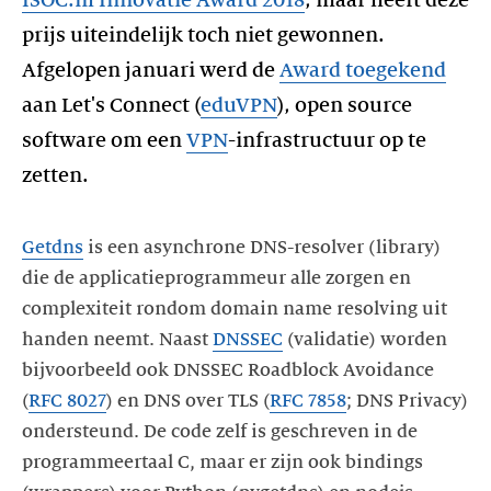
ISOC.nl Innovatie Award 2018
, maar heeft deze
prijs uiteindelijk toch niet gewonnen.
Afgelopen januari werd de
Award toegekend
aan Let's Connect (
eduVPN
), open source
software om een
VPN
-infrastructuur op te
zetten.
Getdns
is een asynchrone DNS-resolver (library)
die de applicatieprogrammeur alle zorgen en
complexiteit rondom domain name resolving uit
handen neemt. Naast
DNSSEC
(validatie) worden
bijvoorbeeld ook DNSSEC Roadblock Avoidance
(
RFC 8027
) en DNS over TLS (
RFC 7858
; DNS Privacy)
ondersteund. De code zelf is geschreven in de
programmeertaal C, maar er zijn ook bindings