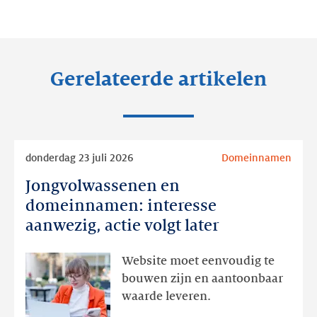
op:
op:
op:
LinkedIn
Facebook
Twitter
Gerelateerde artikelen
Lees
donderdag 23 juli 2026
Domeinnamen
meer
Jongvolwassenen en
Jongvolwassenen
en
domeinnamen: interesse
domeinnamen:
aanwezig, actie volgt later
interesse
aanwezig,
Website moet eenvoudig te
actie
bouwen zijn en aantoonbaar
volgt
waarde leveren.
later