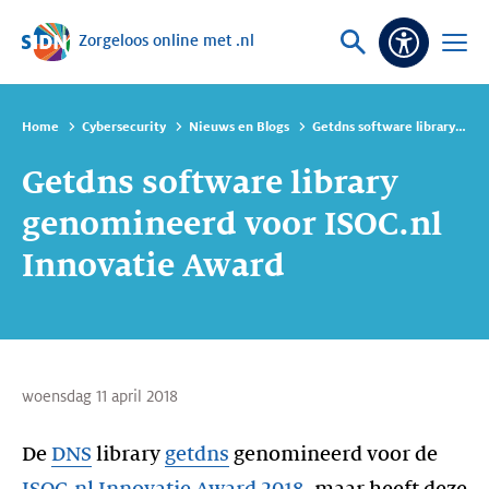
Zorgeloos online met .nl
Sla navigatie over
Vraag
Open
Toeganke
of
menu
zoek
Home
Cybersecurity
Nieuws en Blogs
Getdns software library genomineerd voor ISOC.nl Innovatie Award
Getdns software library
genomineerd voor ISOC.nl
Innovatie Award
woensdag 11 april 2018
De
DNS
library
getdns
genomineerd voor de