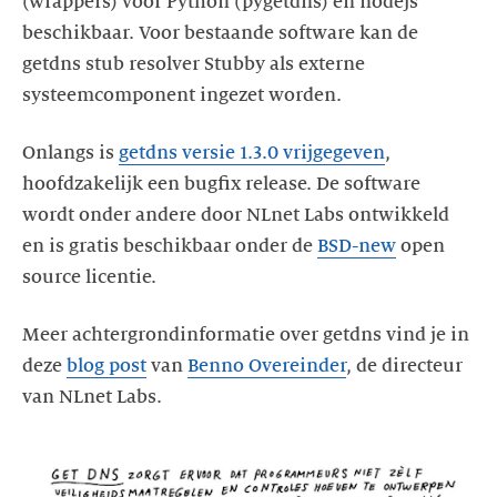
(wrappers) voor Python (pygetdns) en nodejs
beschikbaar. Voor bestaande software kan de
getdns stub resolver Stubby als externe
systeemcomponent ingezet worden.
Onlangs is
getdns versie 1.3.0 vrijgegeven
,
hoofdzakelijk een bugfix release. De software
wordt onder andere door NLnet Labs ontwikkeld
en is gratis beschikbaar onder de
BSD-new
open
source licentie.
Meer achtergrondinformatie over getdns vind je in
deze
blog post
van
Benno Overeinder
, de directeur
van NLnet Labs.