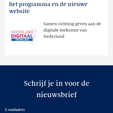
Digitaal
het programma en de nieuwe
Festival:
website
ontdek
het
Samen richting geven aan de
programma
digitale toekomst van
en
Nederland
de
nieuwe
website
Schrijf je in voor de
nieuwsbrief
E-mailadres