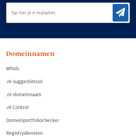
Aan
Domeinnamen
Whois
.nl-suggestietool
.nl-domeinnaam
.nl Control
Domeinportfoliochecker
Registrydiensten