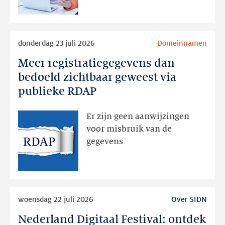
Lees
donderdag 23 juli 2026
Domeinnamen
meer
Meer registratiegegevens dan
Meer
registratiegegevens
bedoeld zichtbaar geweest via
dan
publieke RDAP
bedoeld
zichtbaar
Er zijn geen aanwijzingen
geweest
voor misbruik van de
via
gegevens
publieke
RDAP
Lees
woensdag 22 juli 2026
Over SIDN
meer
Nederland Digitaal Festival: ontdek
Nederland