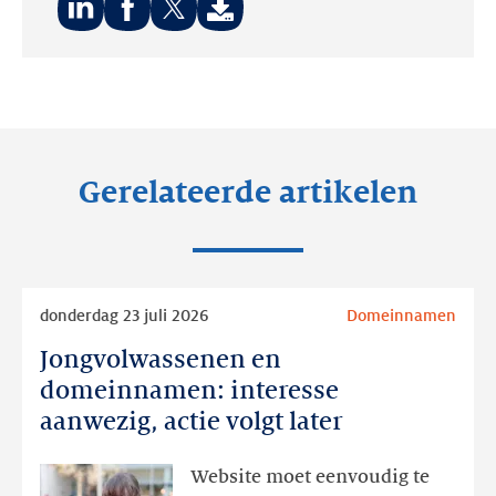
Deel
Deel
Deel
op:
op:
op:
LinkedIn
Facebook
Twitter
Gerelateerde artikelen
Lees
donderdag 23 juli 2026
Domeinnamen
meer
Jongvolwassenen en
Jongvolwassenen
en
domeinnamen: interesse
domeinnamen:
aanwezig, actie volgt later
interesse
aanwezig,
Website moet eenvoudig te
actie