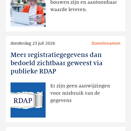
bouwen zijn en aantoonbaar
volgt
waarde leveren.
later
Lees
donderdag 23 juli 2026
Domeinnamen
meer
Meer registratiegegevens dan
Meer
registratiegegevens
bedoeld zichtbaar geweest via
dan
publieke RDAP
bedoeld
zichtbaar
Er zijn geen aanwijzingen
geweest
voor misbruik van de
via
gegevens
publieke
RDAP
Lees