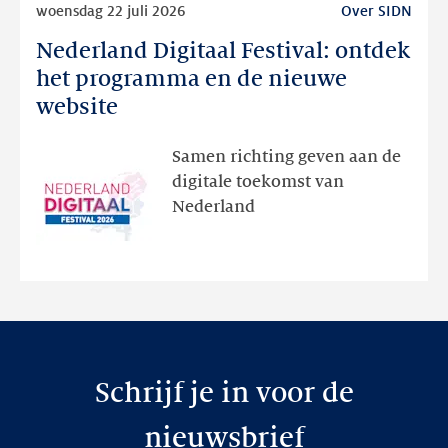
woensdag 22 juli 2026
Over SIDN
meer
Nederland Digitaal Festival: ontdek
Nederland
Digitaal
het programma en de nieuwe
Festival:
website
ontdek
het
Samen richting geven aan de
programma
digitale toekomst van
en
Nederland
de
nieuwe
website
Schrijf je in voor de
nieuwsbrief