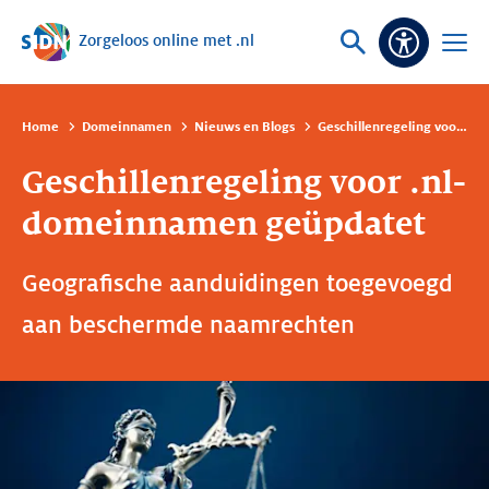
Zorgeloos online met .nl
Sla navigatie over
Vraag
Open
Toeganke
of
menu
zoek
Home
Domeinnamen
Nieuws en Blogs
Geschillenregeling voor .nl-domeinnamen geüpdatet
Geschillenregeling voor .nl-
domeinnamen geüpdatet
Geografische aanduidingen toegevoegd
aan beschermde naamrechten