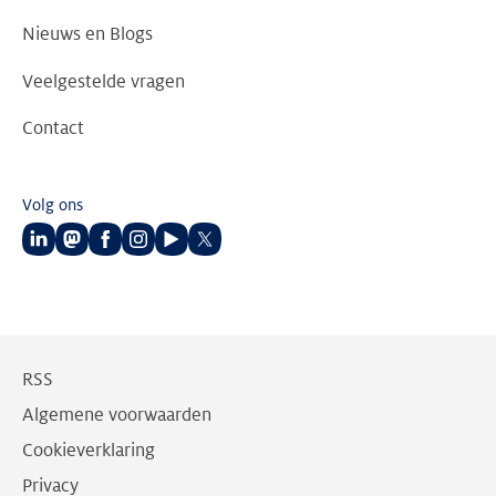
Nieuws en Blogs
Veelgestelde vragen
Contact
Volg ons
Volg
Volg
Volg
Volg
Volg
Volg
ons
ons
ons
ons
ons
ons
op
op
op
op
op
op
LinkedIn
Mastodon
Facebook
Instagram
Youtube
Twitter
RSS
Algemene voorwaarden
Cookieverklaring
Privacy