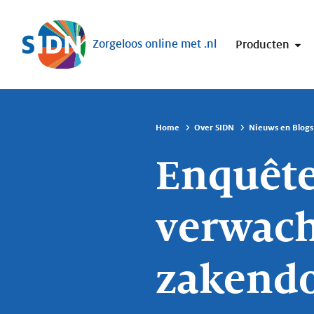
Sla navigatie over
Zorgeloos online met .nl
Producten
Home
Over SIDN
Nieuws en Blogs
Enquête
verwach
zakendo