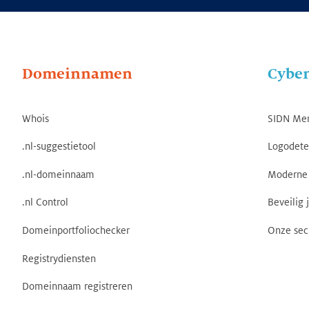
Domeinnamen
Cyber
Whois
SIDN Me
.nl-suggestietool
Logodete
.nl-domeinnaam
Moderne 
.nl Control
Beveilig 
Domeinportfoliochecker
Onze sec
Registrydiensten
Domeinnaam registreren