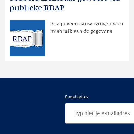
dan
publieke RDAP
bedoeld
zichtbaar
Er zijn geen aanwijzingen voor
geweest
misbruik van de gegevens
via
publieke
RDAP
E-mailadres