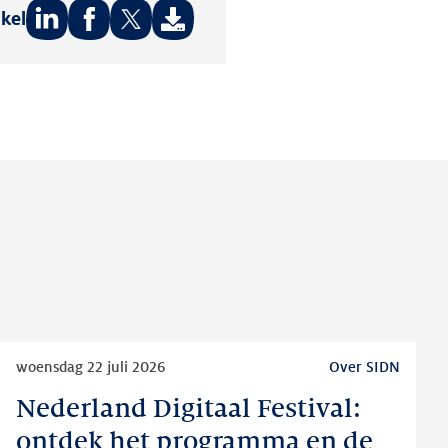
ikel
Deel
Deel
Deel
op:
op:
op:
LinkedIn
Facebook
Twitter
Lees
woensdag 22 juli 2026
Over SIDN
meer
Nederland Digitaal Festival:
Nederland
Digitaal
ontdek het programma en de