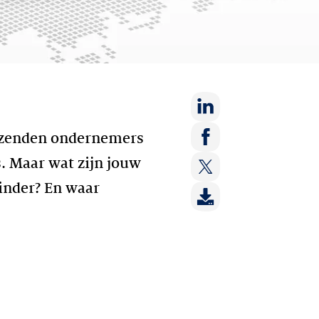
Deel
uizenden ondernemers
op:
Deel
s. Maar wat zijn jouw
LinkedIn
op:
inder? En waar
Deel
Facebook
op:
Twitter