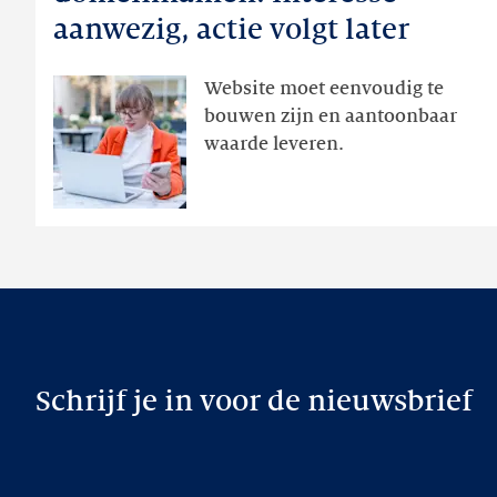
domeinnamen:
aanwezig, actie volgt later
interesse
aanwezig,
Website moet eenvoudig te
actie
bouwen zijn en aantoonbaar
volgt
waarde leveren.
later
Schrijf je in voor de nieuwsbrief