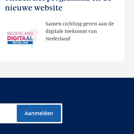
Festival:
nieuwe website
ontdek
het
Samen richting geven aan de
programma
digitale toekomst van
en
Nederland
de
nieuwe
website
Aanmelden