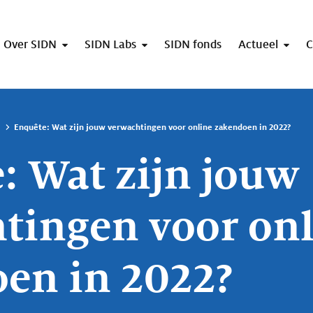
Over SIDN
SIDN Labs
SIDN fonds
Actueel
C
Enquête: Wat zijn jouw verwachtingen voor online zakendoen in 2022?
: Wat zijn jouw
tingen voor on
en in 2022?