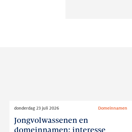
Lees
donderdag 23 juli 2026
Domeinnamen
meer
Jongvolwassenen en
Jongvolwassenen
en
domeinnamen: interesse