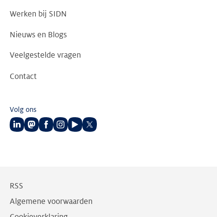
Werken bij SIDN
Nieuws en Blogs
Veelgestelde vragen
Contact
Volg ons
Volg
Volg
Volg
Volg
Volg
Volg
ons
ons
ons
ons
ons
ons
op
op
op
op
op
op
LinkedIn
Mastodon
Facebook
Instagram
Youtube
Twitter
RSS
Algemene voorwaarden
Cookieverklaring