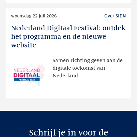
Lees
woensdag 22 juli 2026
Over SIDN
meer
Nederland Digitaal Festival: ontdek
Nederland
Digitaal
het programma en de nieuwe
Festival:
website
ontdek
het
Samen richting geven aan de
programma
digitale toekomst van
en
Nederland
de
nieuwe
website
Schrijf je in voor de