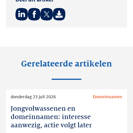
Deel
Deel
Deel
op:
op:
op:
LinkedIn
Facebook
Twitter
Gerelateerde artikelen
Lees
donderdag 23 juli 2026
Domeinnamen
meer
Jongvolwassenen en
Jongvolwassenen
en
domeinnamen: interesse
domeinnamen:
aanwezig, actie volgt later
interesse