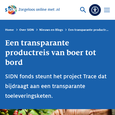
Zorgeloos online met .nl
Sla navigatie over
Vraag
Open
Toeganke
of
menu
zoek
Home
Over SIDN
Nieuws en Blogs
Een transparante productreis van boer tot bord
Een transparante
productreis van boer tot
bord
SIDN fonds steunt het project Trace dat
bijdraagt aan een transparante
toeleveringsketen.