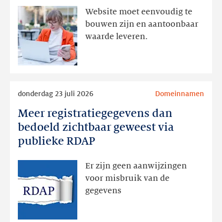
aanwezig,
Website moet eenvoudig te
actie
bouwen zijn en aantoonbaar
volgt
waarde leveren.
later
Lees
donderdag 23 juli 2026
Domeinnamen
meer
Meer registratiegegevens dan
Meer
registratiegegevens
bedoeld zichtbaar geweest via
dan
publieke RDAP
bedoeld
zichtbaar
Er zijn geen aanwijzingen
geweest
voor misbruik van de
via
gegevens
publieke
RDAP