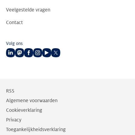
Veelgestelde vragen
Contact
Volg ons
Volg
Volg
Volg
Volg
Volg
Volg
ons
ons
ons
ons
ons
ons
op
op
op
op
op
op
LinkedIn
Mastodon
Facebook
Instagram
Youtube
Twitter
RSS
Algemene voorwaarden
Cookieverklaring
Privacy
Toegankelijkheidsverklaring