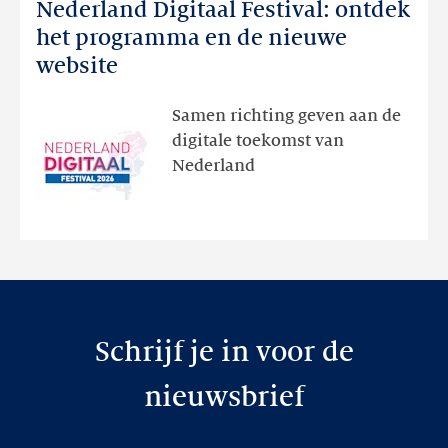
Nederland Digitaal Festival: ontdek
Nederland
Digitaal
het programma en de nieuwe
Festival:
website
ontdek
het
Samen richting geven aan de
programma
digitale toekomst van
en
Nederland
de
nieuwe
website
Schrijf je in voor de
nieuwsbrief