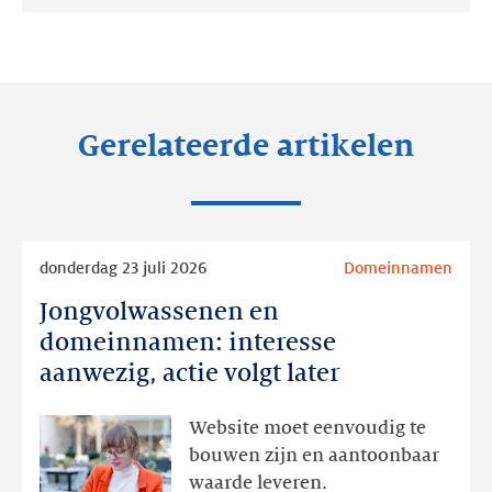
op:
op:
op:
LinkedIn
Facebook
Twitter
Gerelateerde artikelen
Lees
donderdag 23 juli 2026
Domeinnamen
meer
Jongvolwassenen en
Jongvolwassenen
en
domeinnamen: interesse
domeinnamen:
aanwezig, actie volgt later
interesse
aanwezig,
Website moet eenvoudig te
actie
bouwen zijn en aantoonbaar
volgt
waarde leveren.