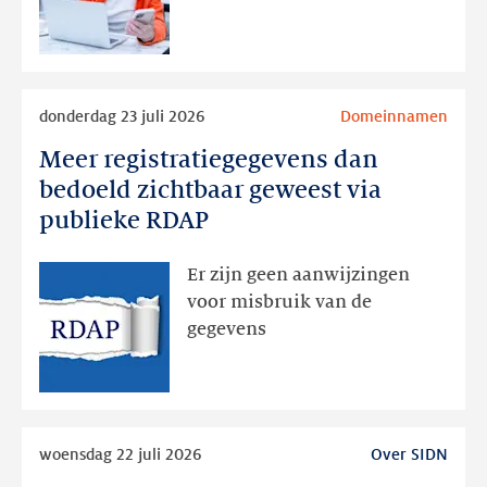
later
Lees
donderdag 23 juli 2026
Domeinnamen
meer
Meer registratiegegevens dan
Meer
registratiegegevens
bedoeld zichtbaar geweest via
dan
publieke RDAP
bedoeld
zichtbaar
Er zijn geen aanwijzingen
geweest
voor misbruik van de
via
gegevens
publieke
RDAP
Lees
woensdag 22 juli 2026
Over SIDN
meer