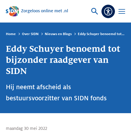
Zorgeloos online met .nl
Sla navigatie over
Vraag
Open
Toeganke
of
menu
zoek
Home
Over SIDN
Nieuws en Blogs
Eddy Schuyer benoemd tot bijzonder raadgever van SIDN
Eddy Schuyer benoemd tot
bijzonder raadgever van
SIDN
Hij neemt afscheid als
bestuursvoorzitter van SIDN fonds
maandag 30 mei 2022