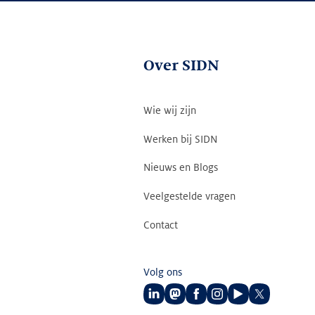
Over SIDN
Wie wij zijn
Werken bij SIDN
Nieuws en Blogs
Veelgestelde vragen
Contact
Volg ons
Volg
Volg
Volg
Volg
Volg
Volg