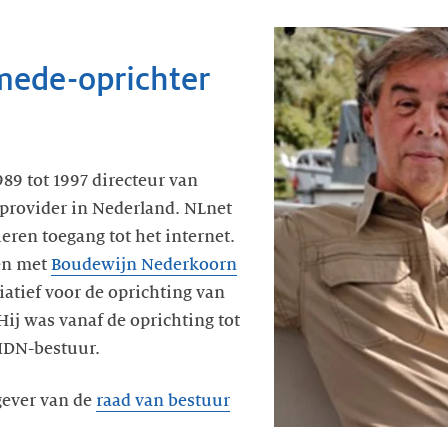
mede-oprichter
89 tot 1997 directeur van
tprovider in Nederland. NLnet
ieren toegang tot het internet.
en met
Boudewijn Nederkoorn
iatief voor de oprichting van
Hij was vanaf de oprichting tot
SIDN-bestuur.
gever van de
raad van bestuur