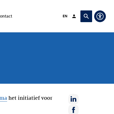
Verander taal naar
EN
ontact
Login (Opent in ande
Vraag of zoek
Toegan
ema
het initiatief voor
Deel