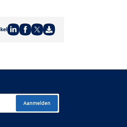
ikel
Deel
Deel
Deel
op:
op:
op:
LinkedIn
Facebook
Twitter
Aanmelden