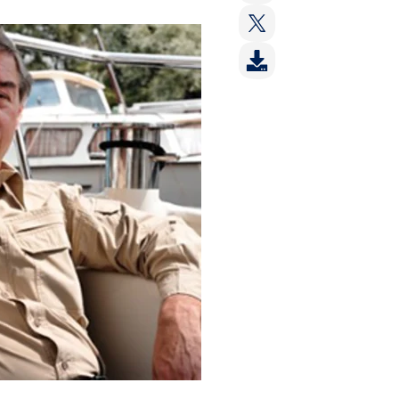
op:
Deel
LinkedIn
op:
Deel
Facebook
op:
Twitter