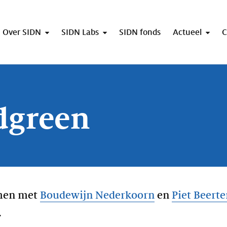
Over SIDN
SIDN Labs
SIDN fonds
Actueel
C
dgreen
men met
Boudewijn Nederkoorn
en
Piet Beert
.