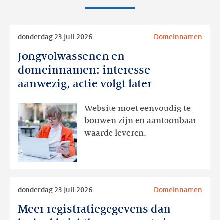
Lees
donderdag 23 juli 2026
Domeinnamen
meer
Jongvolwassenen en
Jongvolwassenen
en
domeinnamen: interesse
domeinnamen:
aanwezig, actie volgt later
interesse
aanwezig,
Website moet eenvoudig te
actie
bouwen zijn en aantoonbaar
volgt
waarde leveren.
later
Lees
donderdag 23 juli 2026
Domeinnamen
meer
Meer registratiegegevens dan
Meer