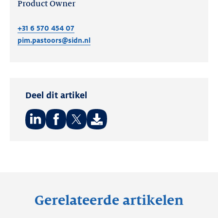
Product Owner
+31 6 570 454 07
pim.pastoors@sidn.nl
Deel dit artikel
Deel
Deel
Deel
op:
op:
op:
LinkedIn
Facebook
Twitter
Gerelateerde artikelen