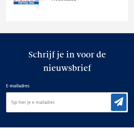
de
nieuwe
website
Schrijf je in voor de
nieuwsbrief
E-mailadres
Aan