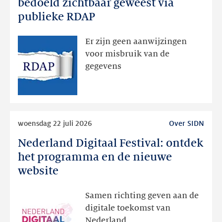
registratiegegevens
bedoeld zichtbaar geweest via
dan
publieke RDAP
bedoeld
zichtbaar
Er zijn geen aanwijzingen
geweest
voor misbruik van de
via
gegevens
publieke
RDAP
Lees
woensdag 22 juli 2026
Over SIDN
meer
Nederland Digitaal Festival: ontdek
Nederland
Digitaal
het programma en de nieuwe
Festival:
website
ontdek
het
Samen richting geven aan de
programma
digitale toekomst van
en
Nederland