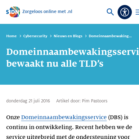
Zorgeloos online met .nl
Sla navigatie over
Vraag
O
Toeg
of
m
zoek
Home
Cybersecurity
Nieuws en Blogs
Domeinnaambewakingsservice bewaakt nu alle TLD’s
Domeinnaambewakingsservi
bewaakt nu alle TLD’s
donderdag 21 juli 2016
Artikel door:
Pim Pastoors
Onze
Domeinnaambewakingsservice
(DBS) is
continu in ontwikkeling. Recent hebben we de
service uitgebreid met de ondersteuning voor