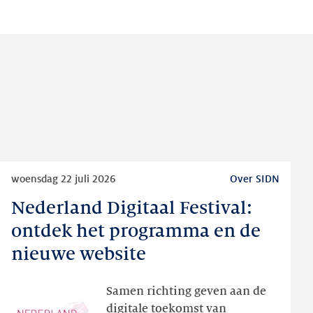
Lees
woensdag 22 juli 2026
Over SIDN
meer
Nederland Digitaal Festival:
Nederland
Digitaal
ontdek het programma en de
Festival:
nieuwe website
ontdek
het
Samen richting geven aan de
programma
digitale toekomst van
en