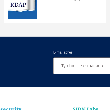
publieke
RDAP
E-mailadres
security
SIDN Labs