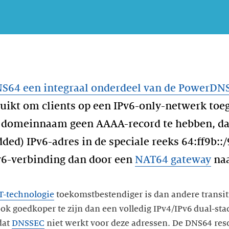
S64 een integraal onderdeel van de PowerDN
uikt om clients op een IPv6-only-netwerk toeg
en domeinnaam geen AAAA-record te hebben, dan
ed) IPv6-adres in de speciale reeks 64:ff9b::/
v6-verbinding dan door een
NAT64 gateway
-technologie
toekomstbestendiger is dan andere transi
ook goedkoper te zijn dan een volledig IPv4/IPv6 dual-st
dat
DNSSEC
niet werkt voor deze adressen. De DNS64 re