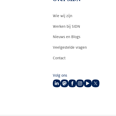
Wie wij zijn
Werken bij SIDN
Nieuws en Blogs
Veelgestelde vragen
Contact
Volg ons
Volg
Volg
Volg
Volg
Volg
Volg
ons
ons
ons
ons
ons
ons
op
op
op
op
op
op
LinkedIn
Mastodon
Facebook
Instagram
Youtube
Twitter