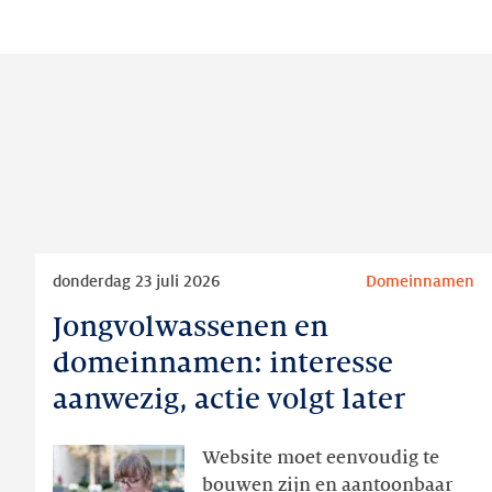
Lees
donderdag 23 juli 2026
Domeinnamen
meer
Jongvolwassenen en
Jongvolwassenen
en
domeinnamen: interesse
domeinnamen:
aanwezig, actie volgt later
interesse
aanwezig,
Website moet eenvoudig te
actie
bouwen zijn en aantoonbaar
volgt