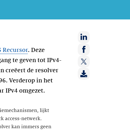
Deel
S Recursor
. Deze
op:
Deel
ang te geven tot IPv4-
LinkedIn
op:
 creëert de resolver
Deel
Facebook
op:
96. Verderop in het
Twitter
tiemechanismen, lijkt
ack access-netwerk.
solver kan immers geen