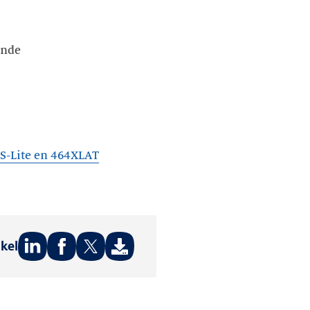
ende
DS-Lite en 464XLAT
ikel
Deel
Deel
Deel
op:
op:
op:
LinkedIn
Facebook
Twitter