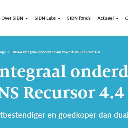
Over SIDN
SIDN Labs
SIDN fonds
Actueel
C
logs
DNS64 integraal onderdeel van PowerDNS Recursor 4.4
ntegraal onderd
S Recursor 4.4
bestendiger en goedkoper dan dual