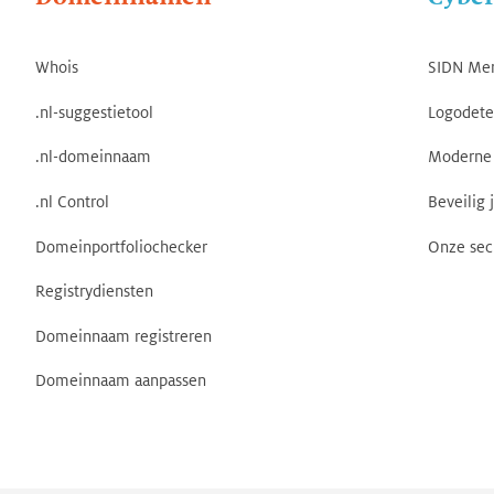
Whois
SIDN Me
.nl-suggestietool
Logodete
.nl-domeinnaam
Moderne 
.nl Control
Beveilig 
Domeinportfoliochecker
Onze sec
Registrydiensten
Domeinnaam registreren
Domeinnaam aanpassen