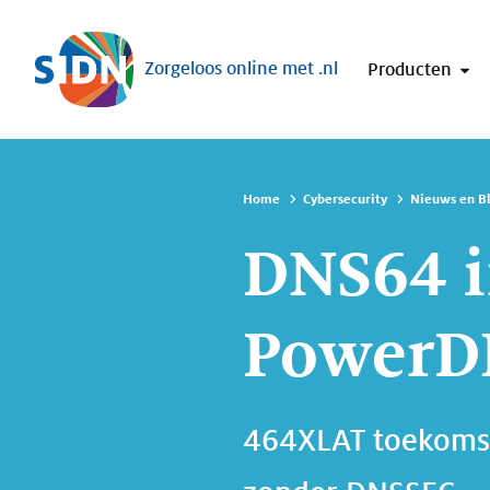
Sla navigatie over
Zorgeloos online met .nl
Producten
Home
Cybersecurity
Nieuws en B
DNS64 i
PowerDN
464XLAT toekomst