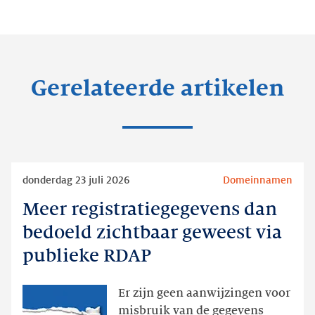
Gerelateerde artikelen
Lees
donderdag 23 juli 2026
Domeinnamen
meer
Meer registratiegegevens dan
Meer
registratiegegevens
bedoeld zichtbaar geweest via
dan
publieke RDAP
bedoeld
zichtbaar
Er zijn geen aanwijzingen voor
geweest
misbruik van de gegevens
via