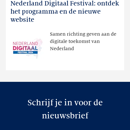
Nederland Digitaal Festival: ontdek
Nederland
Digitaal
het programma en de nieuwe
Festival:
website
ontdek
het
Samen richting geven aan de
programma
digitale toekomst van
en
Nederland
de
nieuwe
website
Schrijf je in voor de
nieuwsbrief