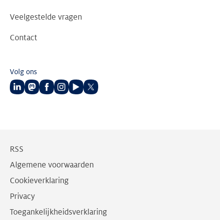
Veelgestelde vragen
Contact
Volg ons
Volg
Volg
Volg
Volg
Volg
Volg
ons
ons
ons
ons
ons
ons
op
op
op
op
op
op
LinkedIn
Mastodon
Facebook
Instagram
Youtube
Twitter
RSS
Algemene voorwaarden
Cookieverklaring
Privacy
Toegankelijkheidsverklaring