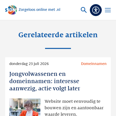
Zorgeloos online met .nl
Sla navigatie over
Vraag
Open
Toeganke
of
menu
zoek
Gerelateerde artikelen
Lees
donderdag 23 juli 2026
Domeinnamen
meer
Jongvolwassenen en
Jongvolwassenen
en
domeinnamen: interesse
domeinnamen:
aanwezig, actie volgt later
interesse
aanwezig,
Website moet eenvoudig te
actie
bouwen zijn en aantoonbaar
volgt
waarde leveren.