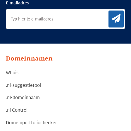
E-mailadres
Aan
Domeinnamen
Whois
.nl-suggestietool
.nl-domeinnaam
.nl Control
Domeinportfoliochecker