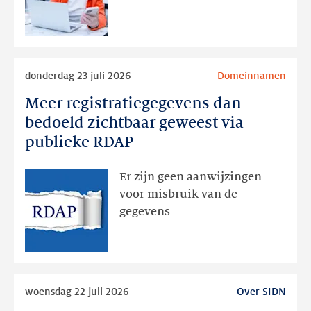
later
Lees
donderdag 23 juli 2026
Domeinnamen
meer
Meer registratiegegevens dan
Meer
registratiegegevens
bedoeld zichtbaar geweest via
dan
publieke RDAP
bedoeld
zichtbaar
Er zijn geen aanwijzingen
geweest
voor misbruik van de
via
gegevens
publieke
RDAP
Lees
woensdag 22 juli 2026
Over SIDN
meer