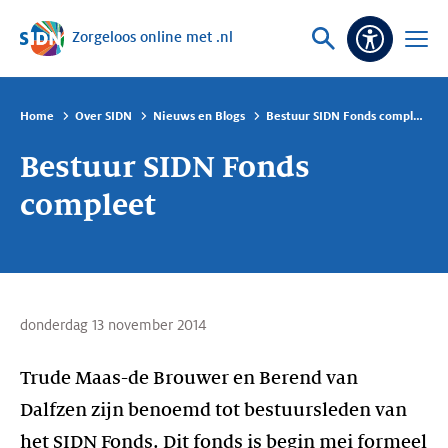
Zorgeloos online met .nl
Sla navigatie over
Vraag
Open
Toeganke
of
menu
zoek
Home
Over SIDN
Nieuws en Blogs
Bestuur SIDN Fonds compleet
Bestuur SIDN Fonds
compleet
donderdag 13 november 2014
Trude Maas-de Brouwer en Berend van
Dalfzen zijn benoemd tot bestuursleden van
het SIDN Fonds. Dit fonds is begin mei formeel