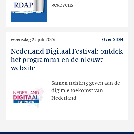
via
gegevens
publieke
RDAP
Lees
woensdag 22 juli 2026
Over SIDN
meer
Nederland Digitaal Festival: ontdek
Nederland
Digitaal
het programma en de nieuwe
Festival:
website
ontdek
het
Samen richting geven aan de
programma
digitale toekomst van
en
Nederland
de
nieuwe
website