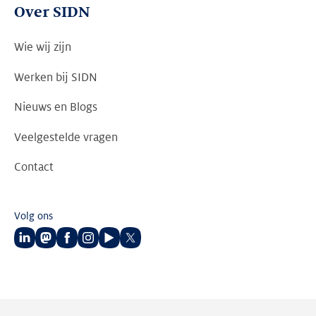
Over SIDN
Wie wij zijn
Werken bij SIDN
Nieuws en Blogs
Veelgestelde vragen
Contact
Volg ons
Volg
Volg
Volg
Volg
Volg
Volg
ons
ons
ons
ons
ons
ons
op
op
op
op
op
op
LinkedIn
Mastodon
Facebook
Instagram
Youtube
Twitter