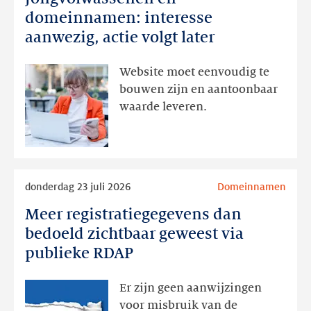
en
domeinnamen: interesse
domeinnamen:
aanwezig, actie volgt later
interesse
aanwezig,
Website moet eenvoudig te
actie
bouwen zijn en aantoonbaar
volgt
waarde leveren.
later
Lees
donderdag 23 juli 2026
Domeinnamen
meer
Meer registratiegegevens dan
Meer
registratiegegevens
bedoeld zichtbaar geweest via
dan
publieke RDAP
bedoeld
zichtbaar
Er zijn geen aanwijzingen
geweest
voor misbruik van de