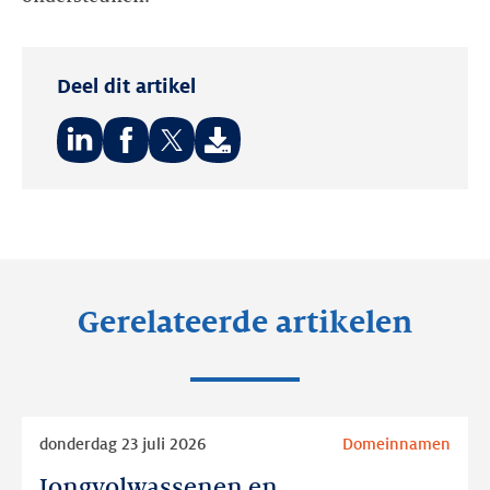
Deel dit artikel
Deel
Deel
Deel
op:
op:
op:
LinkedIn
Facebook
Twitter
Gerelateerde artikelen
Lees
donderdag 23 juli 2026
Domeinnamen
meer
Jongvolwassenen en
Jongvolwassenen