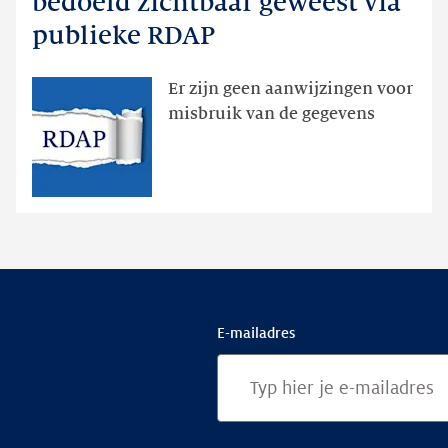
bedoeld zichtbaar geweest via
dan
publieke RDAP
bedoeld
zichtbaar
Er zijn geen aanwijzingen voor
geweest
misbruik van de gegevens
via
publieke
RDAP
E-mailadres