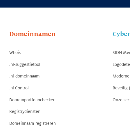
Domeinnamen
Cyber
Whois
SIDN Me
.nl-suggestietool
Logodete
.nl-domeinnaam
Moderne 
.nl Control
Beveilig 
Domeinportfoliochecker
Onze sec
Registrydiensten
Domeinnaam registreren