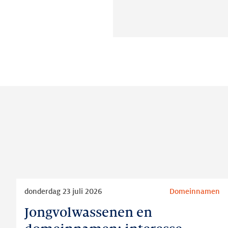
Lees
donderdag 23 juli 2026
Domeinnamen
meer
Jongvolwassenen en
Jongvolwassenen
en