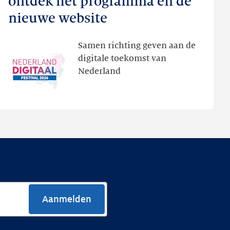
ontdek het programma en de
Festival:
nieuwe website
ontdek
het
Samen richting geven aan de
programma
digitale toekomst van
en
Nederland
de
nieuwe
website
Aanmelden