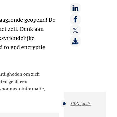
Deel
vraagronde geopend! De
op:
Deel
net zelf. Denk aan
LinkedIn
op:
ksvriendelijke
Deel
Facebook
op:
d to end encryptie
Twitter
aardigheden om zich
cten geldt een
 voor meer informatie,
SIDN fonds