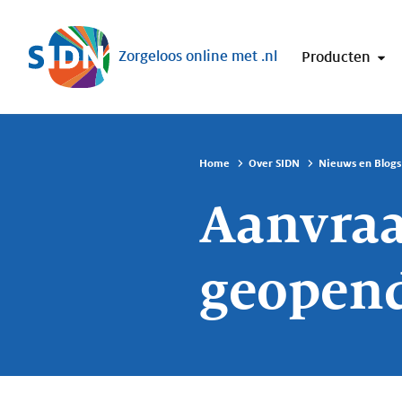
Sla navigatie over
Zorgeloos online met .nl
Producten
Home
Over SIDN
Nieuws en Blogs
Aanvraa
geopen