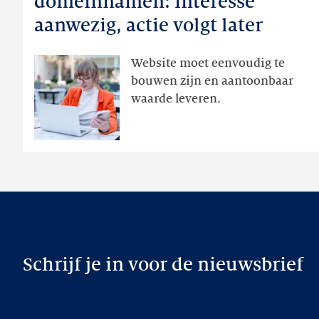
domeinnamen: interesse
domeinnamen:
aanwezig, actie volgt later
interesse
aanwezig,
Website moet eenvoudig te
actie
bouwen zijn en aantoonbaar
volgt
waarde leveren.
later
Schrijf je in voor de nieuwsbrief