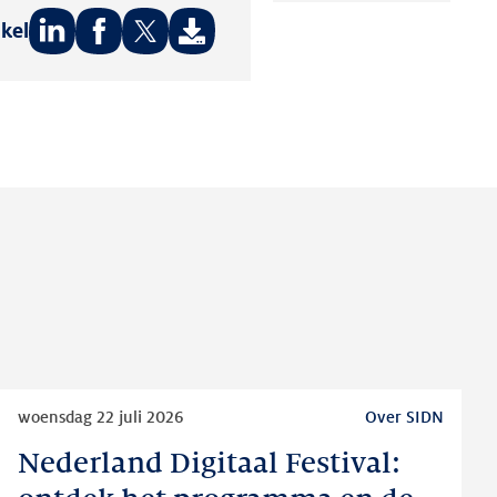
ikel
Deel
Deel
Deel
op:
op:
op:
LinkedIn
Facebook
Twitter
Lees
woensdag 22 juli 2026
Over SIDN
meer
Nederland Digitaal Festival:
Nederland
Digitaal