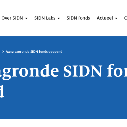
Over SIDN
SIDN Labs
SIDN fonds
Actueel
C
Aanvraagronde SIDN fonds geopend
gronde SIDN fo
d