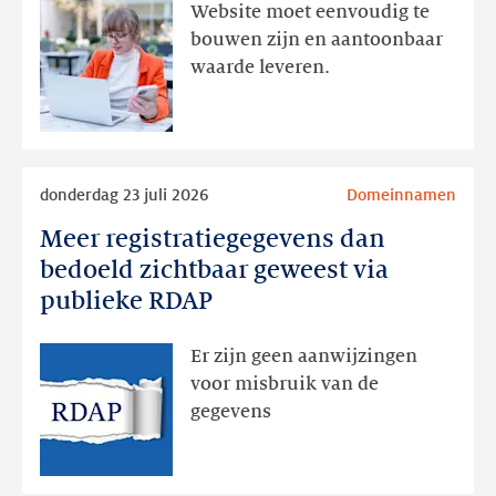
aanwezig,
Website moet eenvoudig te
actie
bouwen zijn en aantoonbaar
volgt
waarde leveren.
later
Lees
donderdag 23 juli 2026
Domeinnamen
meer
Meer registratiegegevens dan
Meer
registratiegegevens
bedoeld zichtbaar geweest via
dan
publieke RDAP
bedoeld
zichtbaar
Er zijn geen aanwijzingen
geweest
voor misbruik van de
via
gegevens
publieke
RDAP