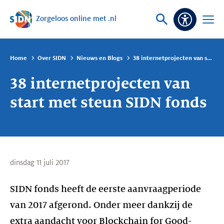
Zorgeloos online met .nl
Sla navigatie over
Vraag
Open
Toeganke
of
menu
zoek
Home
Over SIDN
Nieuws en Blogs
38 internetprojecten van start met steun SIDN fonds
38 internetprojecten van
start met steun SIDN fonds
dinsdag 11 juli 2017
SIDN fonds heeft de eerste aanvraagperiode
van 2017 afgerond. Onder meer dankzij de
extra aandacht voor Blockchain for Good-