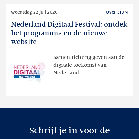
Lees
woensdag 22 juli 2026
Over SIDN
meer
Nederland Digitaal Festival: ontdek
Nederland
Digitaal
het programma en de nieuwe
Festival:
website
ontdek
het
Samen richting geven aan de
programma
digitale toekomst van
en
Nederland
de
nieuwe
website
Schrijf je in voor de