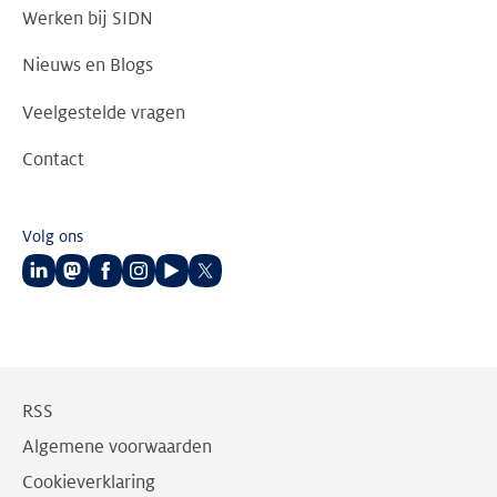
Werken bij SIDN
Nieuws en Blogs
Veelgestelde vragen
Contact
Volg ons
Volg
Volg
Volg
Volg
Volg
Volg
ons
ons
ons
ons
ons
ons
op
op
op
op
op
op
LinkedIn
Mastodon
Facebook
Instagram
Youtube
Twitter
RSS
Algemene voorwaarden
Cookieverklaring