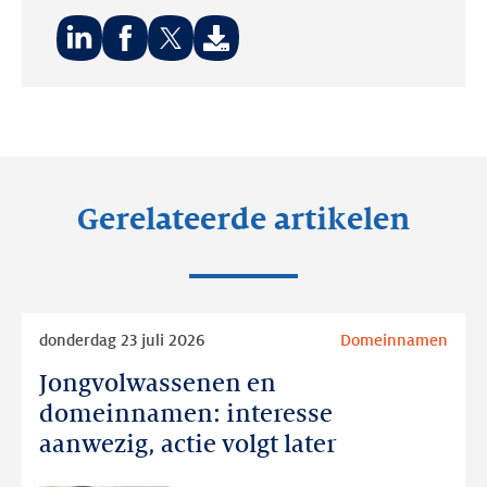
Deel
Deel
Deel
op:
op:
op:
LinkedIn
Facebook
Twitter
Gerelateerde artikelen
Lees
donderdag 23 juli 2026
Domeinnamen
meer
Jongvolwassenen en
Jongvolwassenen
en
domeinnamen: interesse
domeinnamen:
aanwezig, actie volgt later
interesse