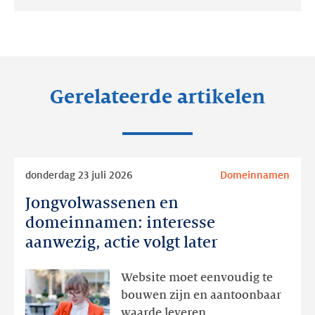
Deel
Deel
Deel
op:
op:
op:
LinkedIn
Facebook
Twitter
Gerelateerde artikelen
Lees
donderdag 23 juli 2026
Domeinnamen
meer
Jongvolwassenen en
Jongvolwassenen
en
domeinnamen: interesse
domeinnamen:
aanwezig, actie volgt later
interesse
aanwezig,
Website moet eenvoudig te
actie
bouwen zijn en aantoonbaar
volgt
waarde leveren.