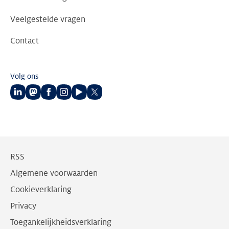
Veelgestelde vragen
Contact
Volg ons
Volg
Volg
Volg
Volg
Volg
Volg
ons
ons
ons
ons
ons
ons
op
op
op
op
op
op
LinkedIn
Mastodon
Facebook
Instagram
Youtube
Twitter
RSS
Algemene voorwaarden
Cookieverklaring
Privacy
Toegankelijkheidsverklaring