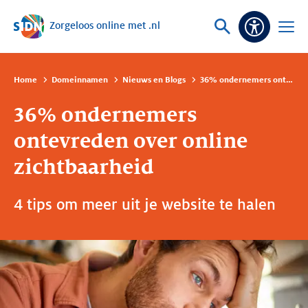
Zorgeloos online met .nl
Sla navigatie over
Vraag
Open
Toeganke
of
menu
zoek
Home
Domeinnamen
Nieuws en Blogs
36% ondernemers ontevreden over online zichtbaarheid
36% ondernemers
ontevreden over online
zichtbaarheid
4 tips om meer uit je website te halen