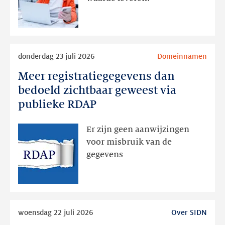
later
Lees
donderdag 23 juli 2026
Domeinnamen
meer
Meer registratiegegevens dan
Meer
registratiegegevens
bedoeld zichtbaar geweest via
dan
publieke RDAP
bedoeld
zichtbaar
Er zijn geen aanwijzingen
geweest
voor misbruik van de
via
gegevens
publieke
RDAP
Lees
woensdag 22 juli 2026
Over SIDN
meer