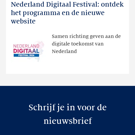
Nederland Digitaal Festival: ontdek
Nederland
Digitaal
het programma en de nieuwe
Festival:
website
ontdek
het
Samen richting geven aan de
programma
digitale toekomst van
en
Nederland
de
nieuwe
website
Schrijf je in voor de
nieuwsbrief