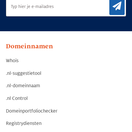
Aan
Domeinnamen
Whois
.nl-suggestietool
.nl-domeinnaam
.nl Control
Domeinportfoliochecker
Registrydiensten