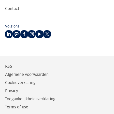
Contact
Volg ons
Volg
Volg
Volg
Volg
Volg
Volg
ons
ons
ons
ons
ons
ons
op
op
op
op
op
op
LinkedIn
Mastodon
Facebook
Instagram
Youtube
Twitter
RSS
Algemene voorwaarden
Cookieverklaring
Privacy
Toegankelijkheidsverklaring
Terms of use