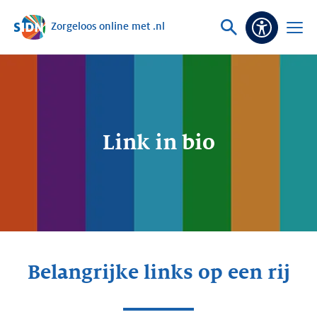
Zorgeloos online met .nl
Sla navigatie over
Vraag
Open
Toeganke
of
menu
zoek
Link in bio
Belangrijke links op een rij