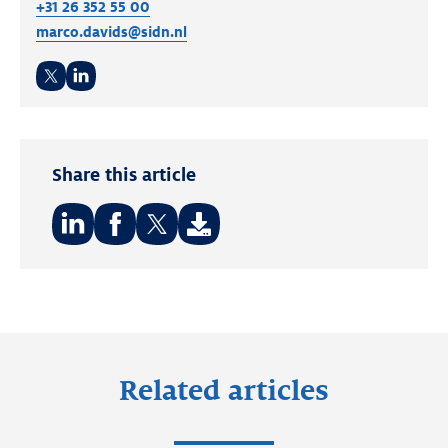
+31 26 352 55 00
marco.davids@sidn.nl
Twitter
LinkedIn
Share this article
Share
Share
Share
on:
on:
on:
LinkedIn
Facebook
Twitter
Related articles