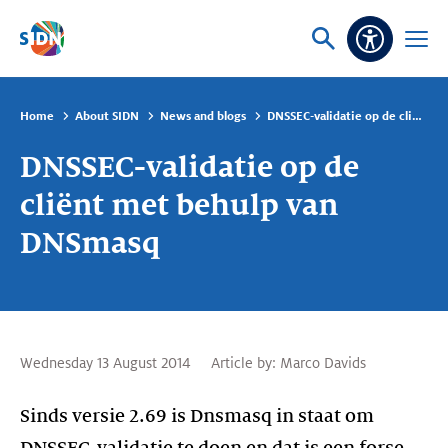
Skip navigation
Ask
Open
Accessibi
or
menu
search
Home
About SIDN
News and blogs
DNSSEC-validatie op de cliënt met behulp van DNSmasq
DNSSEC-validatie op de
cliënt met behulp van
DNSmasq
Wednesday 13 August 2014
Article by:
Marco Davids
Sinds versie 2.69 is Dnsmasq in staat om