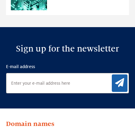
Anomaly
Detection
Framework
Sign up for the newsletter
E-mail address
Sig
Domain names