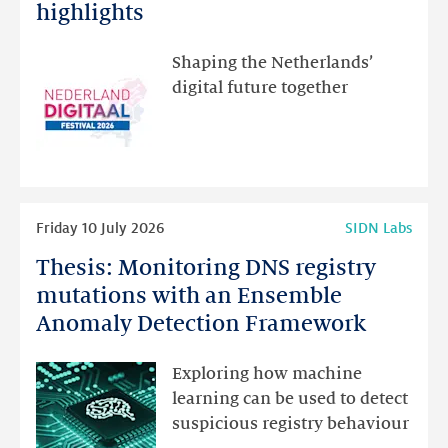
Festival:
highlights
visit
the
Shaping the Netherlands’
new
digital future together
website
for
programme
highlights
Read
Friday 10 July 2026
SIDN Labs
more
Thesis: Monitoring DNS registry
Thesis:
Monitoring
mutations with an Ensemble
DNS
Anomaly Detection Framework
registry
mutations
Exploring how machine
with
learning can be used to detect
an
suspicious registry behaviour
Ensemble