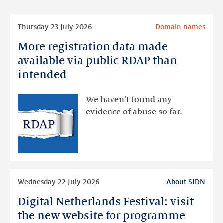
Read
Thursday 23 July 2026
Domain names
more
More registration data made
More
registration
available via public RDAP than
data
intended
made
available
We haven’t found any
via
evidence of abuse so far.
public
RDAP
than
intended
Read
Wednesday 22 July 2026
About SIDN
more
Digital Netherlands Festival: visit
Digital
Netherlands
the new website for programme