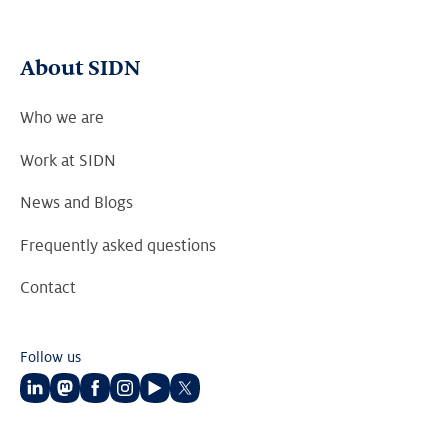
About SIDN
Who we are
Work at SIDN
News and Blogs
Frequently asked questions
Contact
Follow us
Follow
Follow
Follow
Follow
Follow
Follow
us
us
us
us
us
us