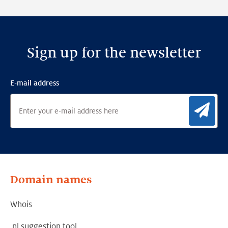
Framework
Sign up for the newsletter
E-mail address
Sig
Domain names
Whois
.nl suggestion tool