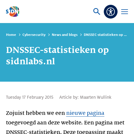
Skip navigation
Ask
Open
Accessibi
or
menu
search
Home
Cybersecurity
News and blogs
DNSSEC-statistieken op sidnlabs.nl
DNSSEC-statistieken op
sidnlabs.nl
Tuesday 17 February 2015
Article by:
Maarten Wullink
Zojuist hebben we een
nieuwe pagina
toegevoegd aan deze website. Een pagina met
DNSSEC-statistieken. Deze toepassing maakt