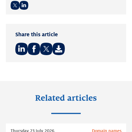
Twitter
LinkedIn
Share this article
Share
Share
Share
on:
on:
on:
LinkedIn
Facebook
Twitter
Related articles
Read
Thursday 23 July 2026
Domain names