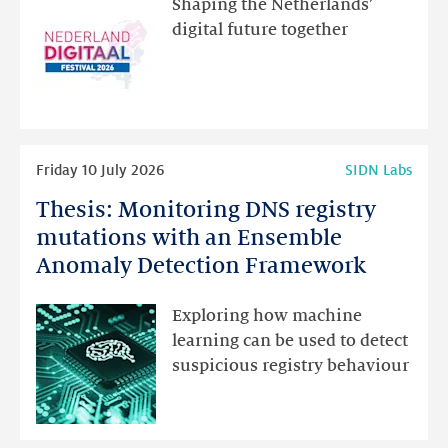
Shaping the Netherlands’
new
digital future together
website
for
programme
highlights
Read
Friday 10 July 2026
SIDN Labs
more
Thesis: Monitoring DNS registry
Thesis:
Monitoring
mutations with an Ensemble
DNS
Anomaly Detection Framework
registry
mutations
Exploring how machine
with
learning can be used to detect
an
suspicious registry behaviour
Ensemble
Anomaly
Detection