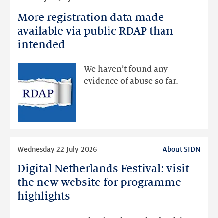
more
More registration data made
More
registration
available via public RDAP than
data
intended
made
available
We haven’t found any
via
evidence of abuse so far.
public
RDAP
than
intended
Read
Wednesday 22 July 2026
About SIDN
more
Digital Netherlands Festival: visit
Digital
Netherlands
the new website for programme
Festival:
highlights
visit
the