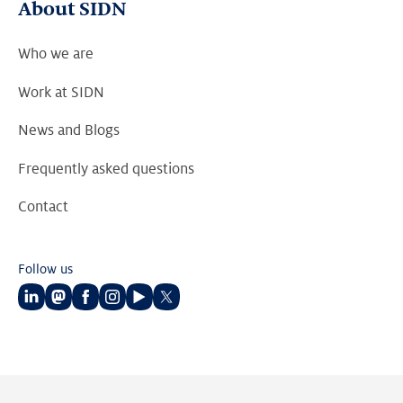
About SIDN
Who we are
Work at SIDN
News and Blogs
Frequently asked questions
Contact
Follow us
Follow
Follow
Follow
Follow
Follow
Follow
us
us
us
us
us
us
on
on
on
on
on
on
LinkedIn
Mastodon
Facebook
Instagram
Youtube
Twitter