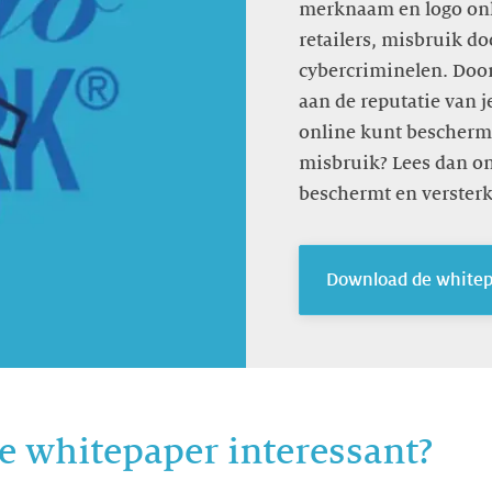
merknaam en logo onl
retailers, misbruik d
cybercriminelen. Door
aan de reputatie van j
online kunt bescherme
misbruik? Lees dan on
beschermt en versterk
Download de whitep
e whitepaper interessant?