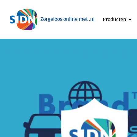
Sla navigatie over
Zorgeloos online met .nl
Producten