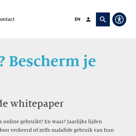
Verander taal naar
EN
ontact
Login (Opent in ande
Vraag of zoek
Toegan
? Bescherm je
e whitepaper
 online gebruikt? En waar? Jaarlijks lijden
or verkeerd of zelfs malafide gebruik van hun