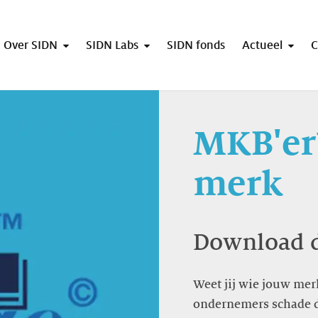
Over SIDN
SIDN Labs
SIDN fonds
Actueel
C
MKB'er
merk
Download d
Weet jij wie jouw merk
ondernemers schade do