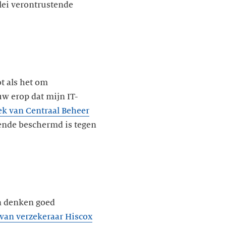
lei verontrustende
t als het om
uw erop dat mijn IT-
k van Centraal Beheer
ende beschermd is tegen
en denken goed
van verzekeraar Hiscox