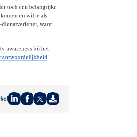
der toch een belangrijke
rkomen en wil je als
-dienstverlener, want
ty-awareness bij het
erantwoordelijkheid
ikel
Deel
Deel
Deel
op:
op:
op:
LinkedIn
Facebook
Twitter