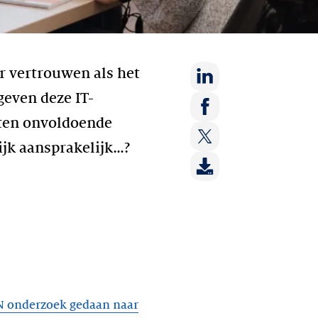
r vertrouwen als het
geven deze IT-
Deel
op:
nten onvoldoende
Deel
LinkedIn
ijk aansprakelijk…?
op:
Deel
Facebook
op:
Twitter
 onderzoek gedaan naar