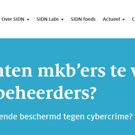
Over SIDN
SIDN Labs
SIDN fonds
Actueel
C
ten mkb’ers te 
beheerders?
oende beschermd tegen cybercrime? 