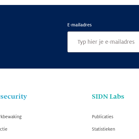
E-mailadres
security
SIDN Labs
rkbewaking
Publicaties
ctie
Statistieken