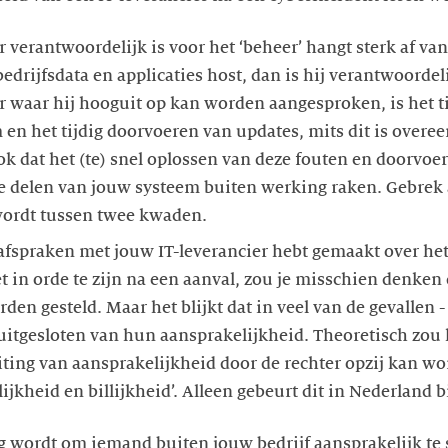
r verantwoordelijk is voor het ‘beheer’ hangt sterk af v
edrijfsdata en applicaties host, dan is hij verantwoordel
r waar hij hooguit op kan worden aangesproken, is het t
m en het tijdig doorvoeren van updates, mits dit is over
ok dat het (te) snel oplossen van deze fouten en doorvoe
e delen van jouw systeem buiten werking raken. Gebrek a
wordt tussen twee kwaden.
afspraken met jouw IT-leverancier hebt gemaakt over het
et in orde te zijn na een aanval, zou je misschien denken
en gesteld. Maar het blijkt dat in veel van de gevallen - b
uitgesloten van hun aansprakelijkheid. Theoretisch zou 
iting van aansprakelijkheid door de rechter opzij kan wo
ijkheid en billijkheid’. Alleen gebeurt dit in Nederland 
tig wordt om iemand buiten jouw bedrijf aansprakelijk te s