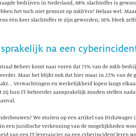
rvraagde bedrijven in Nederland, 68% slachtoffer is gewo
bben het toch niet gemunt op mkb’ers? Helaas wel. Maar
ns één keer slachtoffer te zijn geworden; 16% bleek zelfs
sprakelijk na een cyberinciden
ntraal Beheer komt naar voren dat 71% van de mkb-bedri
erder. Maar het blijkt ook dat hier maar in 22% van de g
akt... Verwachtingen en werkelijkheid lopen langs elkaa
 zij hun IT-beheerder aansprakelijk zouden stellen nadat 
anval.
 onderbouwen? We stuiten op een artikel van Dirkzwager 
in een juridische verkenning van de mogelijkheden word
eid van een IT-leverancier na een cyberincident leren w