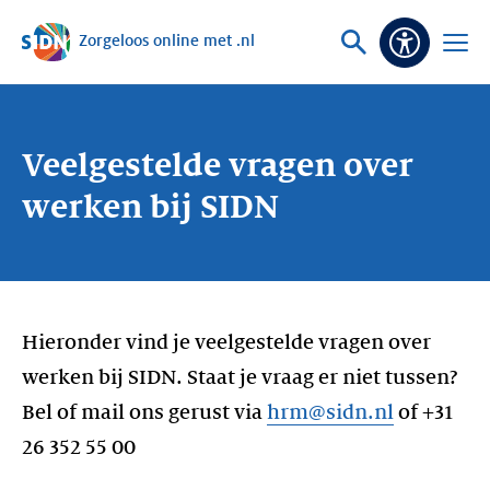
Zorgeloos online met .nl
Sla navigatie over
Vraag
Open
Toeganke
of
menu
zoek
Veelgestelde vragen over
werken bij SIDN
Hieronder vind je veelgestelde vragen over
werken bij SIDN. Staat je vraag er niet tussen?
Bel of mail ons gerust via
hrm@sidn.nl
of +31
26 352 55 00