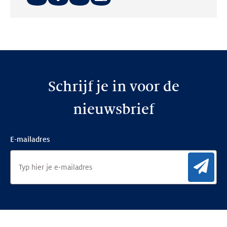
Deel
Deel
Deel
op:
op:
op:
LinkedIn
Facebook
Twitter
Schrijf je in voor de
nieuwsbrief
E-mailadres
Aan