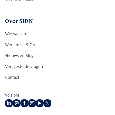
Over SIDN
Wie wij zijn
Werken bij SIDN
Nieuws en Blogs
Veelgestelde vragen
Contact
Volg ons
Volg
Volg
Volg
Volg
Volg
Volg