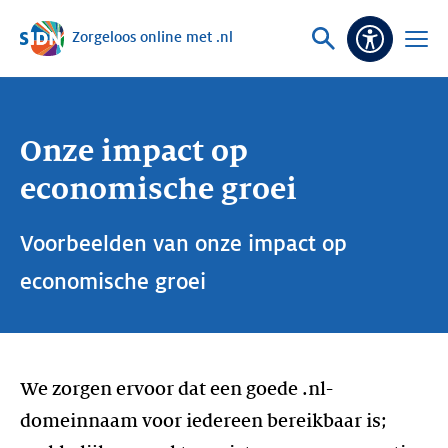
Zorgeloos online met .nl
Sla navigatie over
Vraag
Open
Toeganke
of
menu
zoek
Onze impact op
economische groei
Voorbeelden van onze impact op
economische groei
We zorgen ervoor dat een goede .nl-
domeinnaam voor iedereen bereikbaar is;