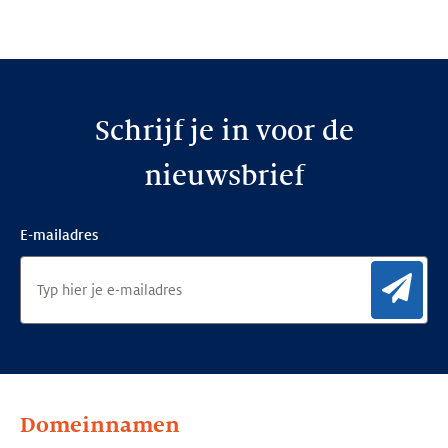
op:
op:
op:
LinkedIn
Facebook
Twitter
Schrijf je in voor de
nieuwsbrief
E-mailadres
Aan
Domeinnamen