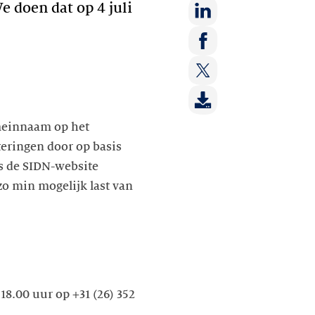
 doen dat op 4 juli
Deel
op:
Deel
LinkedIn
op:
Deel
Facebook
op:
omeinnaam op het
Twitter
teringen door op basis
is de SIDN-website
zo min mogelijk last van
18.00 uur op +31 (26) 352