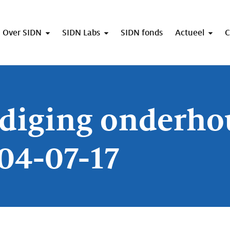
Over SIDN
SIDN Labs
SIDN fonds
Actueel
C
diging onderho
 04-07-17