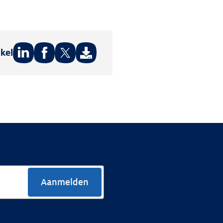
ikel
Deel
Deel
Deel
op:
op:
op:
LinkedIn
Facebook
Twitter
Aanmelden