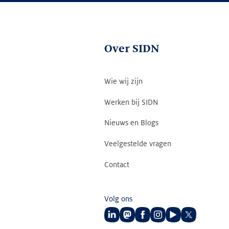
Over SIDN
Wie wij zijn
Werken bij SIDN
Nieuws en Blogs
Veelgestelde vragen
Contact
Volg ons
Volg
Volg
Volg
Volg
Volg
Volg