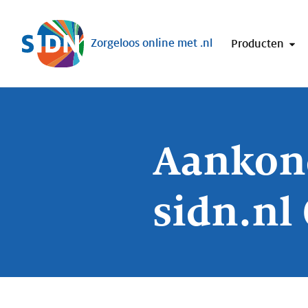
Sla navigatie over
Zorgeloos online met .nl
Producten
Aankon
sidn.nl