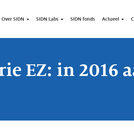
Over SIDN
SIDN Labs
SIDN fonds
Actueel
C
ie EZ: in 2016 a
!