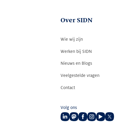
Over SIDN
Wie wij zijn
Werken bij SIDN
Nieuws en Blogs
Veelgestelde vragen
Contact
Volg ons
Volg
Volg
Volg
Volg
Volg
Volg
ons
ons
ons
ons
ons
ons