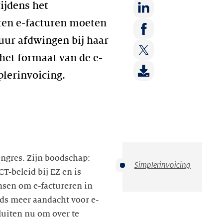
ijdens het
ten e-facturen moeten
Deel
op:
uur afdwingen bij haar
Deel
LinkedIn
het formaat van de e-
op:
Deel
Facebook
plerinvoicing.
op:
Twitter
ngres. Zijn boodschap:
Simplerinvoicing
T-beleid bij EZ en is
ansen om e-factureren in
eds meer aandacht voor e-
luiten nu om over te