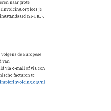
eren naar grote
invoicing.org lees je
cingstandaard (SI-UBL).
n volgens de Europese
d van
d via e-mail of via een
nische facturen te
mplerinvoicing.org/nl