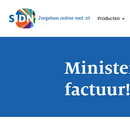
Sla navigatie over
Zorgeloos online met .nl
Producten
Minister
factuur