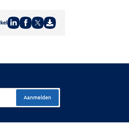
ikel
Deel
Deel
Deel
op:
op:
op:
LinkedIn
Facebook
Twitter
Aanmelden