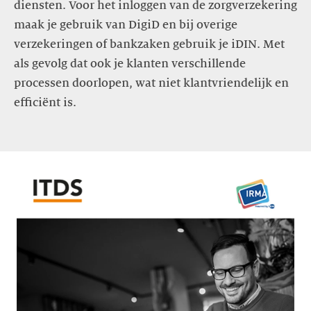
diensten. Voor het inloggen van de zorgverzekering
maak je gebruik van DigiD en bij overige
verzekeringen of bankzaken gebruik je iDIN. Met
als gevolg dat ook je klanten verschillende
processen doorlopen, wat niet klantvriendelijk en
efficiënt is.
https://www.sidn.nl/downloads/7HPBypKI6bAnXMRt6SgLGh/fca6
Whitepaper-
Identiteitsbeheer-
oplossen-
met-
self-
sovereign-
identity.pdf