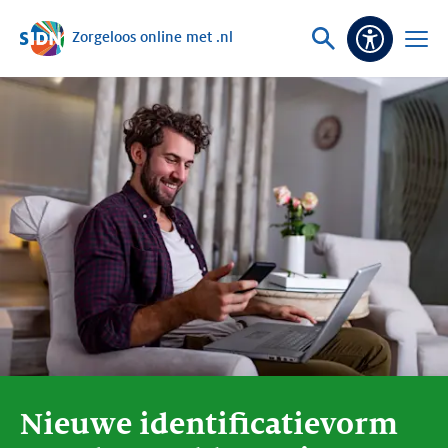
Zorgeloos online met .nl
Sla navigatie over
Vraag
Open
Toeganke
of
menu
zoek
Nieuwe identificatievorm