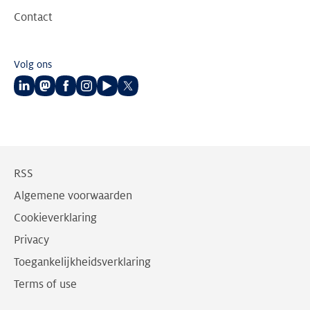
Contact
Volg ons
Volg
Volg
Volg
Volg
Volg
Volg
ons
ons
ons
ons
ons
ons
op
op
op
op
op
op
LinkedIn
Mastodon
Facebook
Instagram
Youtube
Twitter
RSS
Algemene voorwaarden
Cookieverklaring
Privacy
Toegankelijkheidsverklaring
Terms of use