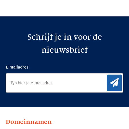
op:
op:
op:
LinkedIn
Facebook
Twitter
Schrijf je in voor de
nieuwsbrief
E-mailadres
Aan
Domeinnamen