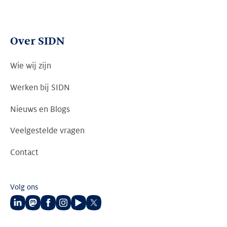
Over SIDN
Wie wij zijn
Werken bij SIDN
Nieuws en Blogs
Veelgestelde vragen
Contact
Volg ons
Volg
Volg
Volg
Volg
Volg
Volg