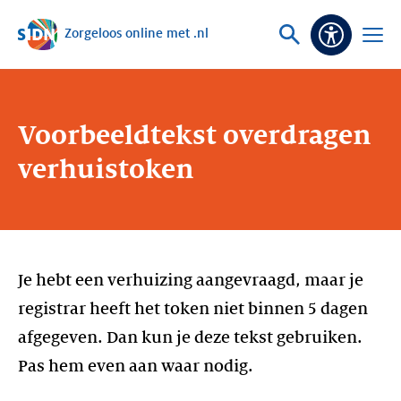
Zorgeloos online met .nl
Sla navigatie over
Vraag
Open
Toeganke
of
menu
zoek
Voorbeeldtekst overdragen
verhuistoken
Je hebt een verhuizing aangevraagd, maar je
registrar heeft het token niet binnen 5 dagen
afgegeven. Dan kun je deze tekst gebruiken.
Pas hem even aan waar nodig.