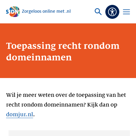
Zorgeloos online met .nl
Sla navigatie over
Vraag
Open
Toeganke
of
menu
zoek
Toepassing recht rondom
domeinnamen
Wil je meer weten over de toepassing van het
recht rondom domeinnamen? Kijk dan op
domjur.nl
.