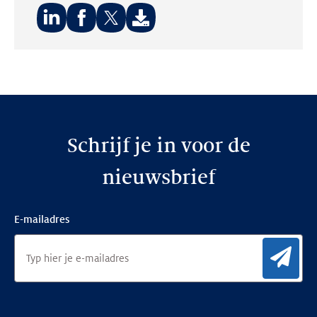
Deel
Deel
Deel
op:
op:
op:
LinkedIn
Facebook
Twitter
Schrijf je in voor de
nieuwsbrief
E-mailadres
Aan