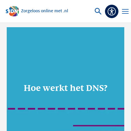
Zorgeloos online met .nl
Sla navigatie over
Vraag
Ope
Toegank
of
men
zoek
Hoe werkt het DNS?