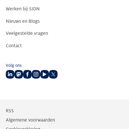
Werken bij SIDN
Nieuws en Blogs
Veelgestelde vragen
Contact
Volg ons
Volg
Volg
Volg
Volg
Volg
Volg
ons
ons
ons
ons
ons
ons
op
op
op
op
op
op
LinkedIn
Mastodon
Facebook
Instagram
Youtube
Twitter
RSS
Algemene voorwaarden