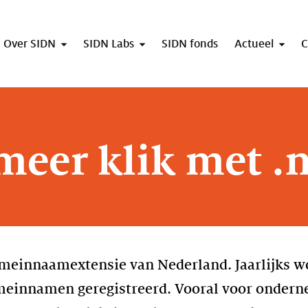
Over SIDN
SIDN Labs
SIDN fonds
Actueel
C
meer klik met .n
domeinnaamextensie van Nederland. Jaarlijks 
meinnamen geregistreerd. Vooral voor onderne