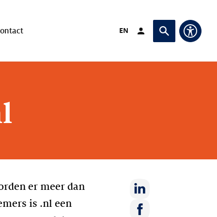
Verander taal naar
EN
ontact
Login (Opent in ande
Vraag of zoek
Toegan
l
worden er meer dan
mers is .nl een
Deel