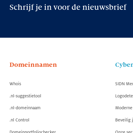
Schrijf je in voor de nieuwsbrief
Domeinnamen
Cyber
Whois
SIDN Me
.nl-suggestietool
Logodete
.nl-domeinnaam
Moderne 
.nl Control
Beveilig 
Domeinportfoliochecker
Onze sec