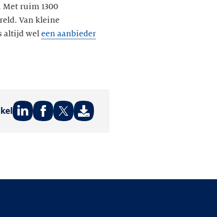
. Met ruim 1300
reld. Van kleine
 altijd wel
een aanbieder
ikel
Deel
Deel
Deel
op:
op:
op:
LinkedIn
Facebook
Twitter