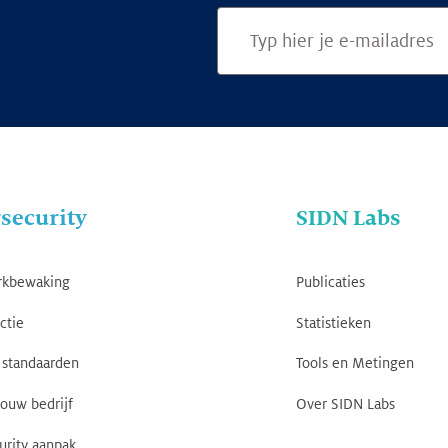
security
SIDN Labs
rkbewaking
Publicaties
ctie
Statistieken
standaarden
Tools en Metingen
jouw bedrijf
Over SIDN Labs
urity aanpak