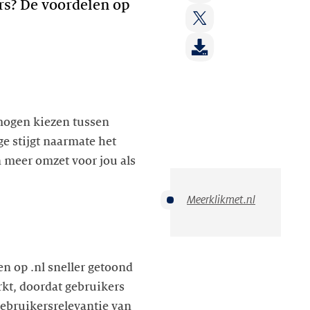
op:
rs? De voordelen op
Deel
LinkedIn
op:
Deel
Facebook
op:
Twitter
 mogen kiezen tussen
e stijgt naarmate het
 meer omzet voor jou als
Meerklikmet.nl
 op .nl sneller getoond
kt, doordat gebruikers
ebruikersrelevantie van