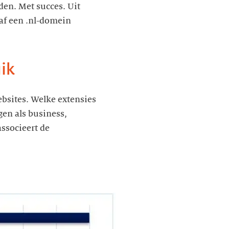
en. Met succes. Uit
naf een .nl-domein
ik
bsites. Welke extensies
gen als business,
associeert de