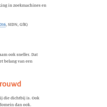
nking in zoekmachines en
016
, SIDN, GfK)
aam ook sneller. Dat
et belang van een
rtrouwd
 die dichtbij is. Ook
r domein dan ook.