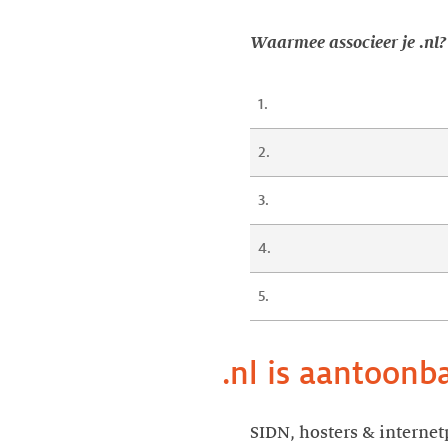
Waarmee associeer je .nl
1.
2.
3.
4.
5.
.nl is aantoonba
SIDN, hosters & internetp