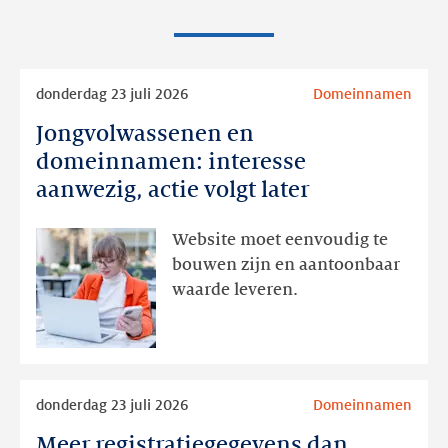
Lees
donderdag 23 juli 2026
Domeinnamen
meer
Jongvolwassenen en
Jongvolwassenen
en
domeinnamen: interesse
domeinnamen:
aanwezig, actie volgt later
interesse
aanwezig,
Website moet eenvoudig te
actie
bouwen zijn en aantoonbaar
volgt
waarde leveren.
later
Lees
donderdag 23 juli 2026
Domeinnamen
meer
Meer registratiegegevens dan
Meer