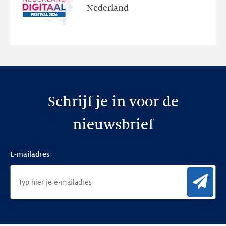
en
Nederland
de
nieuwe
website
Schrijf je in voor de
nieuwsbrief
E-mailadres
Aan