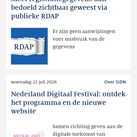
registratiegegevens
bedoeld zichtbaar geweest via
dan
publieke RDAP
bedoeld
zichtbaar
Er zijn geen aanwijzingen
geweest
voor misbruik van de
via
gegevens
publieke
RDAP
Lees
woensdag 22 juli 2026
Over SIDN
meer
Nederland Digitaal Festival: ontdek
Nederland
Digitaal
het programma en de nieuwe
Festival:
website
ontdek
het
Samen richting geven aan de
programma
digitale toekomst van