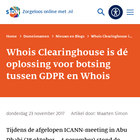
Zorgeloos online met .nl
Sla navigatie over
Vraag
Open
Toeganke
of
menu
zoek
Home
Domeinnamen
Nieuws en Blogs
Whois Clearinghouse is dé oplossing voor botsing tussen GDPR en Whois
Whois Clearinghouse is dé
oplossing voor botsing
tussen GDPR en Whois
donderdag 23 november 2017
Artikel door:
Maarten Simon
Tijdens de afgelopen ICANN-meeting in Abu