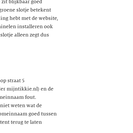
 zit blijkbaar goed
groene slotje betekent
nding hebt met de website,
minelen installeren ook
lotje alleen zegt dus
op straat 5
 mijntikkie.nl) en de
omeinnaam fout.
 niet weten wat de
 domeinnaam goed tussen
tent terug te laten