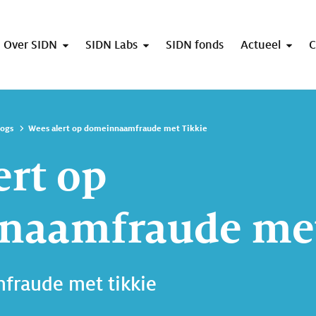
Over SIDN
SIDN Labs
SIDN fonds
Actueel
C
logs
Wees alert op domeinnaamfraude met Tikkie
ert op
naamfraude met
fraude met tikkie