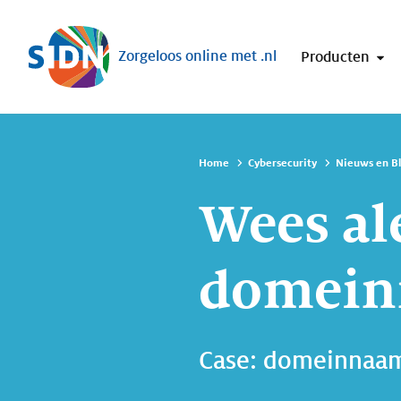
Sla navigatie over
Zorgeloos online met .nl
Producten
Home
Cybersecurity
Nieuws en B
Wees al
domein
Case: domeinnaam