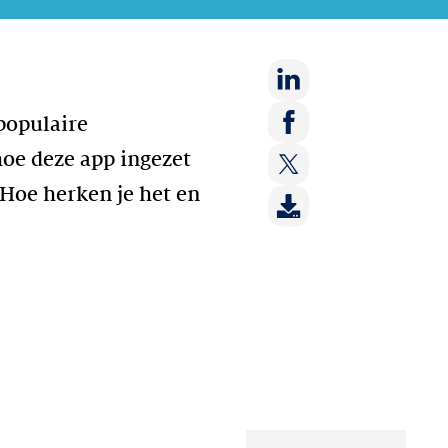
Deel
populaire
op:
Deel
hoe deze app ingezet
LinkedIn
op:
Hoe herken je het en
Deel
Facebook
op:
Twitter