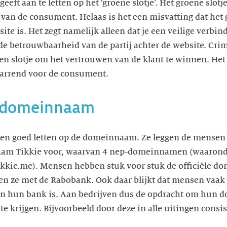
eeft aan te letten op het ‘groene slotje’. Het groene slotje
van de consument. Helaas is het een misvatting dat het 
ite is. Het zegt namelijk alleen dat je een veilige verbi
 de betrouwbaarheid van de partij achter de website. Cri
en slotje om het vertrouwen van de klant te winnen. Het s
rwarrend voor de consument.
e domeinnaam
sen goed letten op de domeinnaam. Ze leggen de mensen 
m Tikkie voor, waarvan 4 nep-domeinnamen (waaronder
ikkie.me). Mensen hebben stuk voor stuk de officiële d
en ze met de Rabobank. Ook daar blijkt dat mensen vaak
an hun bank is. Aan bedrijven dus de opdracht om hun
e krijgen. Bijvoorbeeld door deze in alle uitingen consis