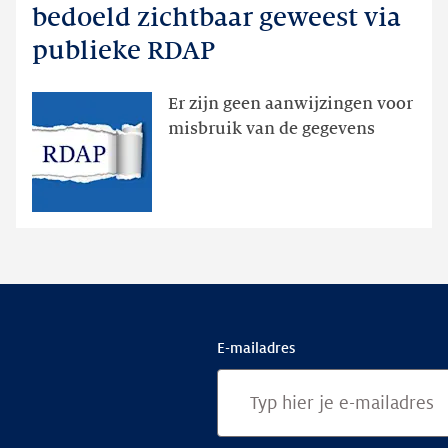
registratiegegevens
bedoeld zichtbaar geweest via
dan
publieke RDAP
bedoeld
zichtbaar
Er zijn geen aanwijzingen voor
geweest
misbruik van de gegevens
via
publieke
RDAP
E-mailadres