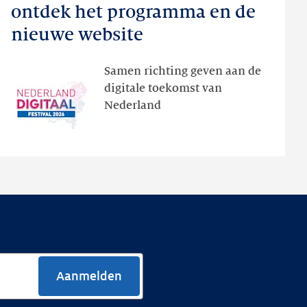
Digitaal
ontdek het programma en de
Festival:
nieuwe website
ontdek
het
Samen richting geven aan de
programma
digitale toekomst van
en
Nederland
de
nieuwe
website
Aanmelden