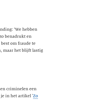
zending: ‘We hebben
 zo benadrukt en
best om fraude te
maar het blijft lastig
ken criminelen een
e in het artikel '
Zo