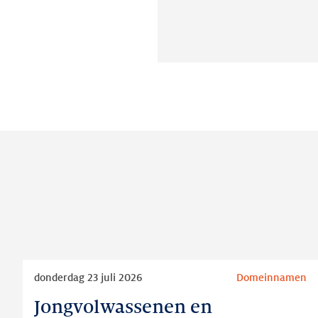
Lees
donderdag 23 juli 2026
Domeinnamen
meer
Jongvolwassenen en
Jongvolwassenen