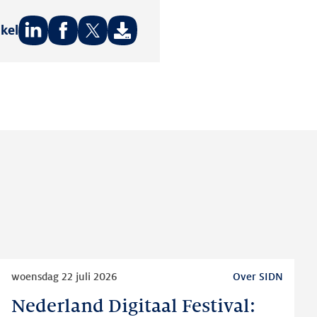
ikel
Deel
Deel
Deel
op:
op:
op:
LinkedIn
Facebook
Twitter
Lees
woensdag 22 juli 2026
Over SIDN
meer
Nederland Digitaal Festival:
Nederland