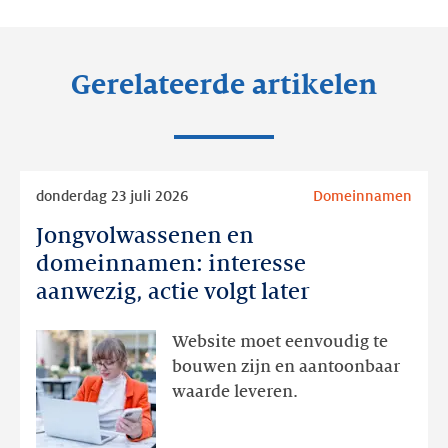
LinkedIn
Facebook
Twitter
Gerelateerde artikelen
Lees
donderdag 23 juli 2026
Domeinnamen
meer
Jongvolwassenen en
Jongvolwassenen
en
domeinnamen: interesse
domeinnamen:
aanwezig, actie volgt later
interesse
aanwezig,
Website moet eenvoudig te
actie
bouwen zijn en aantoonbaar
volgt
waarde leveren.
later