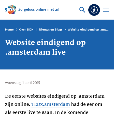
Zorgeloos online met .nl
Sla navigatie over
Vraag
Open
Toeganke
of
menu
zoek
Home
Over SIDN
Nieuws en Blogs
Website eindigend op .amsterdam live
Website eindigend op
.amsterdam live
woensdag 1 april 2015
De eerste websites eindigend op .amsterdam
zijn online.
TEDx.amsterdam
had de eer om
als eerste live te gaan. In de komende