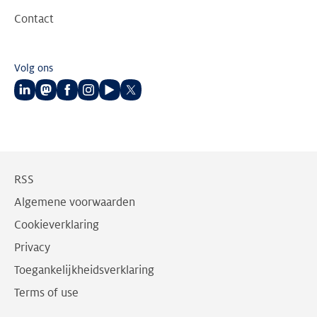
Contact
Volg ons
Volg
Volg
Volg
Volg
Volg
Volg
ons
ons
ons
ons
ons
ons
op
op
op
op
op
op
LinkedIn
Mastodon
Facebook
Instagram
Youtube
Twitter
RSS
Algemene voorwaarden
Cookieverklaring
Privacy
Toegankelijkheidsverklaring
Terms of use