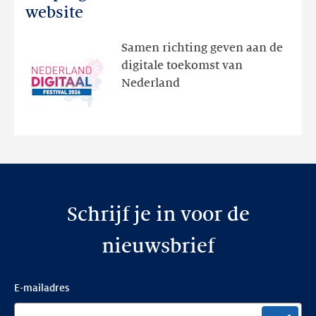
Festival:
website
ontdek
het
Samen richting geven aan de
programma
digitale toekomst van
en
Nederland
de
nieuwe
website
Schrijf je in voor de
nieuwsbrief
E-mailadres