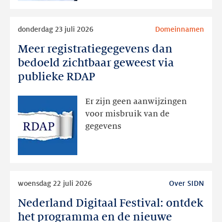
Lees
donderdag 23 juli 2026
Domeinnamen
meer
Meer registratiegegevens dan
Meer
registratiegegevens
bedoeld zichtbaar geweest via
dan
publieke RDAP
bedoeld
zichtbaar
Er zijn geen aanwijzingen
geweest
voor misbruik van de
via
gegevens
publieke
RDAP
Lees
woensdag 22 juli 2026
Over SIDN
meer
Nederland Digitaal Festival: ontdek
Nederland
Digitaal
het programma en de nieuwe