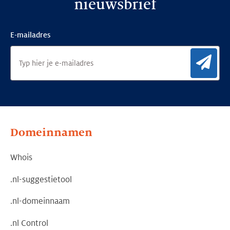
nieuwsbrief
E-mailadres
Aan
Domeinnamen
Whois
.nl-suggestietool
.nl-domeinnaam
.nl Control