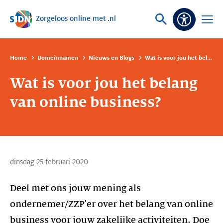
Zorgeloos online met .nl
Sla navigatie over
Vraag
Open
Toeganke
of
menu
zoek
Home
Domeinnamen
Nieuws en Blogs
Wat is voor jou het belang van online business?
Wat is voor jou het belang
van online business?
dinsdag 25 februari 2020
Deel met ons jouw mening als
ondernemer/ZZP'er over het belang van online
business voor jouw zakelijke activiteiten. Doe