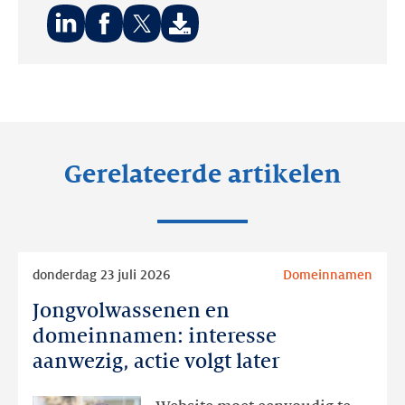
Deel
Deel
Deel
op:
op:
op:
LinkedIn
Facebook
Twitter
Gerelateerde artikelen
Lees
donderdag 23 juli 2026
Domeinnamen
meer
Jongvolwassenen en
Jongvolwassenen
en
domeinnamen: interesse
domeinnamen:
aanwezig, actie volgt later
interesse
aanwezig,