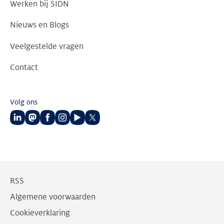
Werken bij SIDN
Nieuws en Blogs
Veelgestelde vragen
Contact
Volg ons
Volg
Volg
Volg
Volg
Volg
Volg
ons
ons
ons
ons
ons
ons
op
op
op
op
op
op
LinkedIn
Mastodon
Facebook
Instagram
Youtube
Twitter
RSS
Algemene voorwaarden
Cookieverklaring