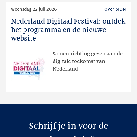
Lees
woensdag 22 juli 2026
Over SIDN
meer
Nederland Digitaal Festival: ontdek
Nederland
Digitaal
het programma en de nieuwe
Festival:
website
ontdek
het
Samen richting geven aan de
programma
digitale toekomst van
en
Nederland
de
nieuwe
website
Schrijf je in voor de