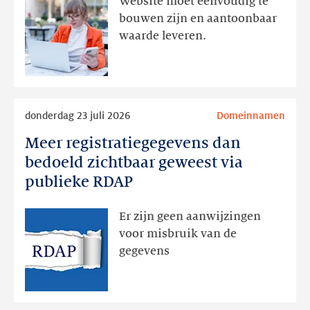
Website moet eenvoudig te
actie
bouwen zijn en aantoonbaar
volgt
waarde leveren.
later
Lees
donderdag 23 juli 2026
Domeinnamen
meer
Meer registratiegegevens dan
Meer
registratiegegevens
bedoeld zichtbaar geweest via
dan
publieke RDAP
bedoeld
zichtbaar
Er zijn geen aanwijzingen
geweest
voor misbruik van de
via
gegevens
publieke
RDAP