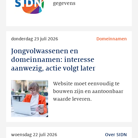
via
gegevens
publieke
RDAP
Lees
donderdag 23 juli 2026
Domeinnamen
meer
Jongvolwassenen en
Jongvolwassenen
en
domeinnamen: interesse
domeinnamen:
aanwezig, actie volgt later
interesse
aanwezig,
Website moet eenvoudig te
actie
bouwen zijn en aantoonbaar
volgt
waarde leveren.
later
Lees
woensdag 22 juli 2026
Over SIDN