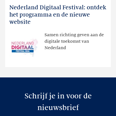
meer
Nederland Digitaal Festival: ontdek
Nederland
Digitaal
het programma en de nieuwe
Festival:
website
ontdek
het
Samen richting geven aan de
programma
digitale toekomst van
en
Nederland
de
nieuwe
website
Schrijf je in voor de
nieuwsbrief