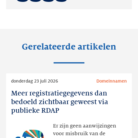
Deel
Deel
Deel
op:
op:
op:
LinkedIn
Facebook
Twitter
Gerelateerde artikelen
Lees
donderdag 23 juli 2026
Domeinnamen
meer
Meer registratiegegevens dan
Meer
registratiegegevens
bedoeld zichtbaar geweest via
dan
publieke RDAP
bedoeld
zichtbaar
Er zijn geen aanwijzingen
geweest
voor misbruik van de