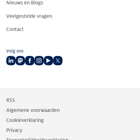
Nieuws en Blogs
Veelgestelde vragen
Contact
Volg ons
Volg
Volg
Volg
Volg
Volg
Volg
ons
ons
ons
ons
ons
ons
op
op
op
op
op
op
LinkedIn
Mastodon
Facebook
Instagram
Youtube
Twitter
RSS
Algemene voorwaarden
Cookieverklaring
Privacy