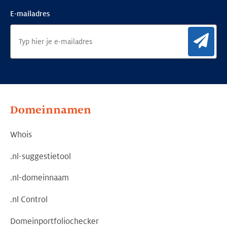
E-mailadres
Aan
Domeinnamen
Whois
.nl-suggestietool
.nl-domeinnaam
.nl Control
Domeinportfoliochecker