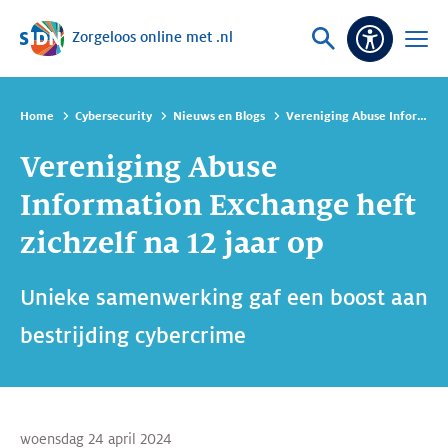
Zorgeloos online met .nl
Sla navigatie over
Vraag
Open
Toeganke
of
menu
zoek
Home
Cybersecurity
Nieuws en Blogs
Vereniging Abuse Information Exchange heft zichzelf na 12 jaar op
Vereniging Abuse
Information Exchange heft
zichzelf na 12 jaar op
Unieke samenwerking gaf een boost aan
bestrijding cybercrime
woensdag 24 april 2024