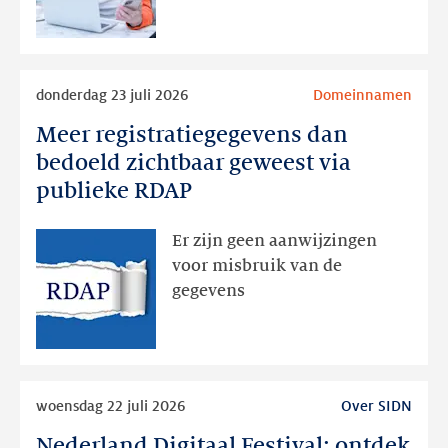
Lees
donderdag 23 juli 2026
Domeinnamen
meer
Meer registratiegegevens dan
Meer
registratiegegevens
bedoeld zichtbaar geweest via
dan
publieke RDAP
bedoeld
zichtbaar
Er zijn geen aanwijzingen
geweest
voor misbruik van de
via
gegevens
publieke
RDAP
Lees
woensdag 22 juli 2026
Over SIDN
meer
Nederland Digitaal Festival: ontdek
Nederland