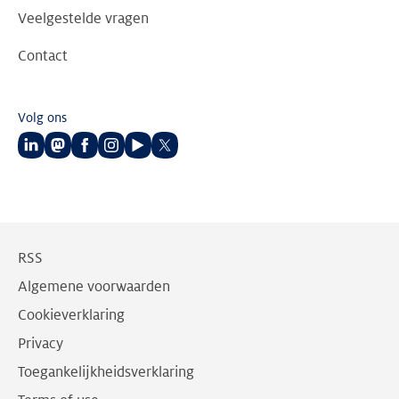
Veelgestelde vragen
Contact
Volg ons
Volg
Volg
Volg
Volg
Volg
Volg
ons
ons
ons
ons
ons
ons
op
op
op
op
op
op
LinkedIn
Mastodon
Facebook
Instagram
Youtube
Twitter
RSS
Algemene voorwaarden
Cookieverklaring
Privacy
Toegankelijkheidsverklaring