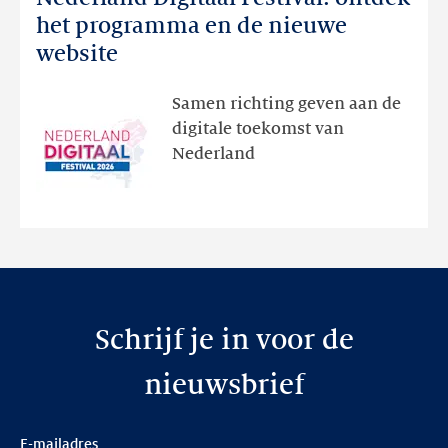
Digitaal
het programma en de nieuwe
Festival:
website
ontdek
het
Samen richting geven aan de
programma
digitale toekomst van
en
Nederland
de
nieuwe
website
Schrijf je in voor de
nieuwsbrief
E-mailadres