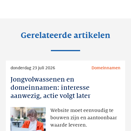
op:
op:
op:
LinkedIn
Facebook
Twitter
Gerelateerde artikelen
Lees
donderdag 23 juli 2026
Domeinnamen
meer
Jongvolwassenen en
Jongvolwassenen
en
domeinnamen: interesse
domeinnamen:
aanwezig, actie volgt later
interesse
aanwezig,
Website moet eenvoudig te
actie
bouwen zijn en aantoonbaar
volgt
waarde leveren.
later