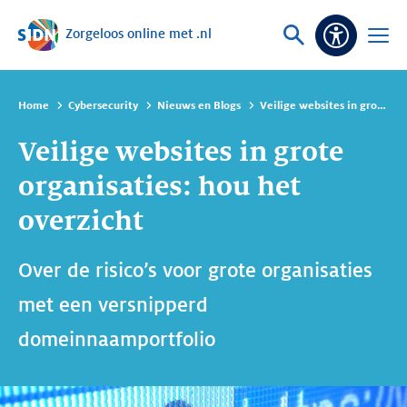
Zorgeloos online met .nl
Sla navigatie over
Vraag
Open
Toeganke
of
menu
zoek
Home
Cybersecurity
Nieuws en Blogs
Veilige websites in grote organisaties: hou het overzicht
Veilige websites in grote
organisaties: hou het
overzicht
Over de risico’s voor grote organisaties
met een versnipperd
domeinnaamportfolio