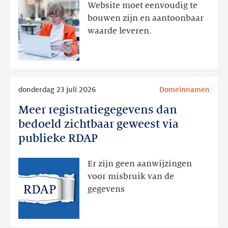
aanwezig,
Website moet eenvoudig te
actie
bouwen zijn en aantoonbaar
volgt
waarde leveren.
later
Lees
donderdag 23 juli 2026
Domeinnamen
meer
Meer registratiegegevens dan
Meer
registratiegegevens
bedoeld zichtbaar geweest via
dan
publieke RDAP
bedoeld
zichtbaar
Er zijn geen aanwijzingen
geweest
voor misbruik van de
via
gegevens
publieke
RDAP