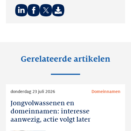
Deel
Deel
Deel
op:
op:
op:
LinkedIn
Facebook
Twitter
Gerelateerde artikelen
Lees
donderdag 23 juli 2026
Domeinnamen
meer
Jongvolwassenen en
Jongvolwassenen
en
domeinnamen: interesse
domeinnamen:
aanwezig, actie volgt later
interesse