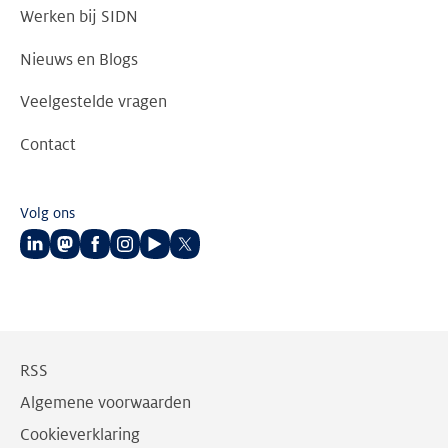
Werken bij SIDN
Nieuws en Blogs
Veelgestelde vragen
Contact
Volg ons
Volg
Volg
Volg
Volg
Volg
Volg
ons
ons
ons
ons
ons
ons
op
op
op
op
op
op
LinkedIn
Mastodon
Facebook
Instagram
Youtube
Twitter
RSS
Algemene voorwaarden
Cookieverklaring