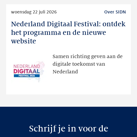
Lees
woensdag 22 juli 2026
Over SIDN
meer
Nederland Digitaal Festival: ontdek
Nederland
Digitaal
het programma en de nieuwe
Festival:
website
ontdek
het
Samen richting geven aan de
programma
digitale toekomst van
en
Nederland
de
nieuwe
website
Schrijf je in voor de