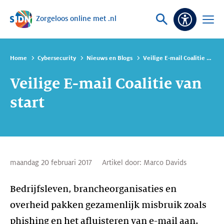
Zorgeloos online met .nl
Sla navigatie over
Vraag
Open
Toeganke
of
menu
zoek
Home
Cybersecurity
Nieuws en Blogs
Veilige E-mail Coalitie van start
Veilige E-mail Coalitie van
start
maandag 20 februari 2017
Artikel door:
Marco Davids
Bedrijfsleven, brancheorganisaties en
overheid pakken gezamenlijk misbruik zoals
phishing en het afluisteren van e-mail aan.