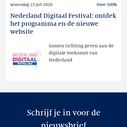
Lees
woensdag 22 juli 2026
Over SIDN
meer
Nederland Digitaal Festival: ontdek
Nederland
Digitaal
het programma en de nieuwe
Festival:
website
ontdek
het
Samen richting geven aan de
programma
digitale toekomst van
en
Nederland
de
nieuwe
website
Schrijf je in voor de
nieuwsbrief