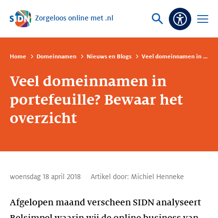
Zorgeloos online met .nl
Sla navigatie over
Vraag
Open
Toeganke
of
menu
zoek
Home
Domeinnamen
Nieuws en Blogs
Veel domeinnamen in portefeuille? Bewaar het overzicht
Veel domeinnamen in
portefeuille? Bewaar het
overzicht
woensdag 18 april 2018
Artikel door:
Michiel Henneke
Afgelopen maand verscheen SIDN analyseert