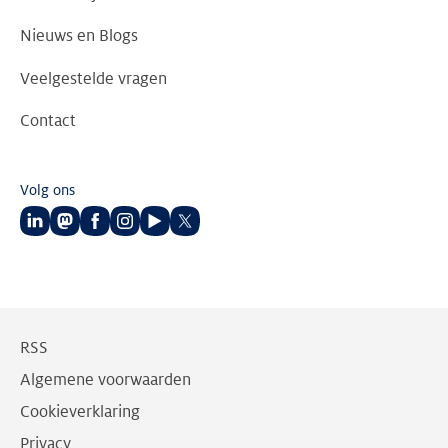
Nieuws en Blogs
Veelgestelde vragen
Contact
Volg ons
Volg
Volg
Volg
Volg
Volg
Volg
ons
ons
ons
ons
ons
ons
op
op
op
op
op
op
LinkedIn
Mastodon
Facebook
Instagram
Youtube
Twitter
RSS
Algemene voorwaarden
Cookieverklaring
Privacy