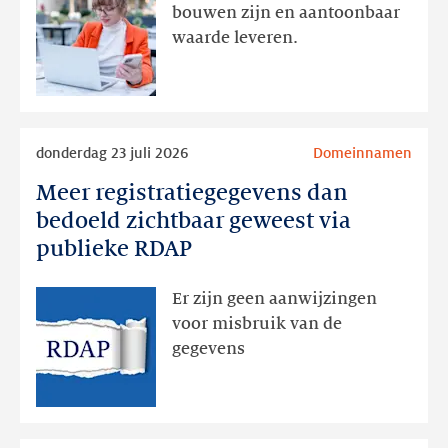
actie
bouwen zijn en aantoonbaar
volgt
waarde leveren.
later
Lees
donderdag 23 juli 2026
Domeinnamen
meer
Meer registratiegegevens dan
Meer
registratiegegevens
bedoeld zichtbaar geweest via
dan
publieke RDAP
bedoeld
zichtbaar
Er zijn geen aanwijzingen
geweest
voor misbruik van de
via
gegevens
publieke
RDAP