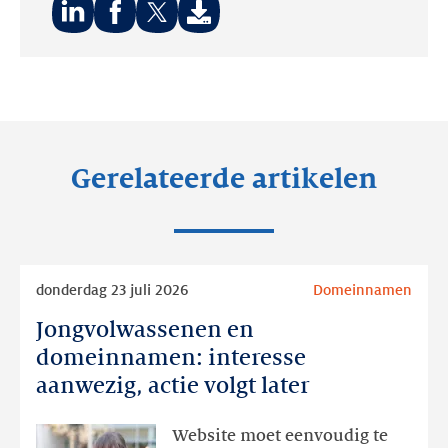
Deel
Deel
Deel
op:
op:
op:
LinkedIn
Facebook
Twitter
Gerelateerde artikelen
Lees
donderdag 23 juli 2026
Domeinnamen
meer
Jongvolwassenen en
Jongvolwassenen
en
domeinnamen: interesse
domeinnamen:
aanwezig, actie volgt later
interesse
aanwezig,
Website moet eenvoudig te