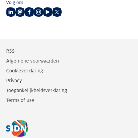
Volg ons
Volg
Volg
Volg
Volg
Volg
Volg
ons
ons
ons
ons
ons
ons
op
op
op
op
op
op
LinkedIn
Mastodon
Facebook
Instagram
Youtube
Twitter
RSS
Algemene voorwaarden
Cookieverklaring
Privacy
Toegankelijkheidsverklaring
Terms of use