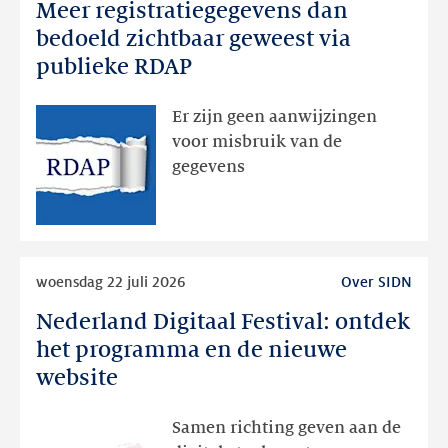
Meer registratiegegevens dan
Meer
registratiegegevens
bedoeld zichtbaar geweest via
dan
publieke RDAP
bedoeld
zichtbaar
Er zijn geen aanwijzingen
geweest
voor misbruik van de
via
gegevens
publieke
RDAP
Lees
woensdag 22 juli 2026
Over SIDN
meer
Nederland Digitaal Festival: ontdek
Nederland
Digitaal
het programma en de nieuwe
Festival:
website
ontdek
het
Samen richting geven aan de
programma