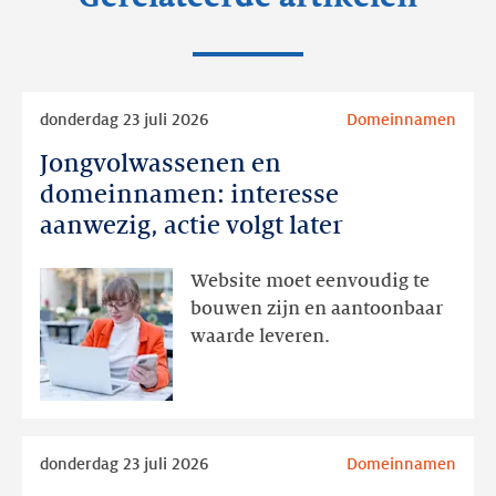
Lees
donderdag 23 juli 2026
Domeinnamen
meer
Jongvolwassenen en
Jongvolwassenen
en
domeinnamen: interesse
domeinnamen:
aanwezig, actie volgt later
interesse
aanwezig,
Website moet eenvoudig te
actie
bouwen zijn en aantoonbaar
volgt
waarde leveren.
later
Lees
donderdag 23 juli 2026
Domeinnamen
meer