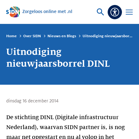
Zorgeloos online met .nl
Sla navigatie over
Vraag
Open
Toeganke
of
menu
zoek
Home
Over SIDN
Nieuws en Blogs
Uitnodiging nieuwjaarsborrel DINL
Uitnodiging
nieuwjaarsborrel DINL
dinsdag 16 december 2014
De stichting DINL (Digitale infrastructuur
Nederland), waarvan SIDN partner is, is nog
maar net opgestart en nu al volop in het