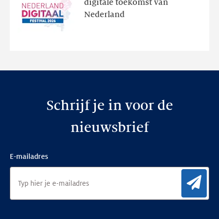
digitale toekomst van
en
Nederland
de
nieuwe
website
Schrijf je in voor de
nieuwsbrief
E-mailadres
Aan