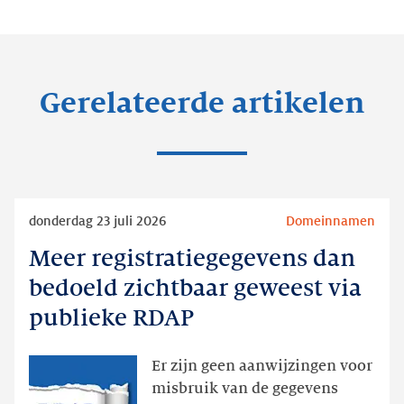
Gerelateerde artikelen
Lees
donderdag 23 juli 2026
Domeinnamen
meer
Meer registratiegegevens dan
Meer
registratiegegevens
bedoeld zichtbaar geweest via
dan
publieke RDAP
bedoeld
zichtbaar
Er zijn geen aanwijzingen voor
geweest
misbruik van de gegevens
via