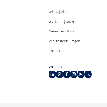
Wie wij zijn
Werken bij SIDN
Nieuws en Blogs
Veelgestelde vragen
Contact
Volg ons
Volg
Volg
Volg
Volg
Volg
Volg
ons
ons
ons
ons
ons
ons
op
op
op
op
op
op
LinkedIn
Mastodon
Facebook
Instagram
Youtube
Twitter