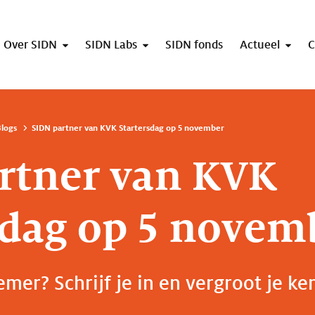
Over SIDN
SIDN Labs
SIDN fonds
Actueel
C
logs
SIDN partner van KVK Startersdag op 5 november
rtner van KVK
sdag op 5 novem
mer? Schrijf je in en vergroot je ke