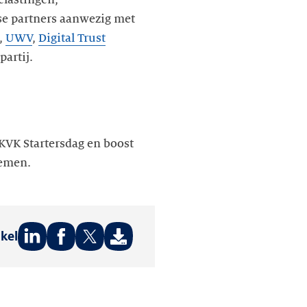
elastingen,
rse partners aanwezig met
,
UWV
,
Digital Trust
partij.
KVK Startersdag en boost
nemen.
ikel
Deel
Deel
Deel
op:
op:
op:
LinkedIn
Facebook
Twitter