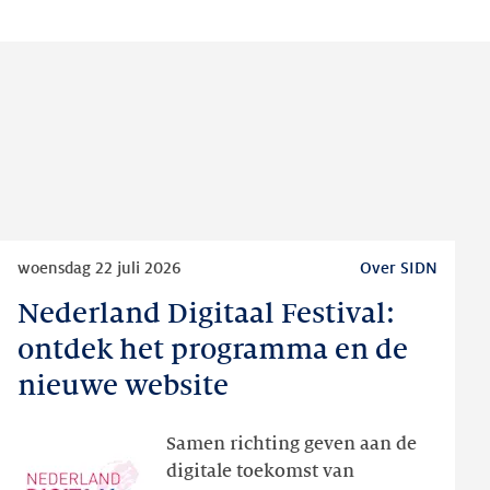
Lees
woensdag 22 juli 2026
Over SIDN
meer
Nederland Digitaal Festival:
Nederland
Digitaal
ontdek het programma en de
Festival:
nieuwe website
ontdek
het
Samen richting geven aan de
programma
digitale toekomst van
en