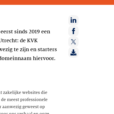
Deel
eerst sinds 2019 een
op:
Deel
Utrecht: de KVK
LinkedIn
op:
zig te zijn en starters
Deel
Facebook
op:
e domeinnaam hiervoor.
Twitter
 zakelijke websites die
n de meest professionele
er aanwezig geweest op