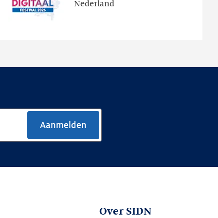
Nederland
de
nieuwe
website
Aanmelden
Over SIDN