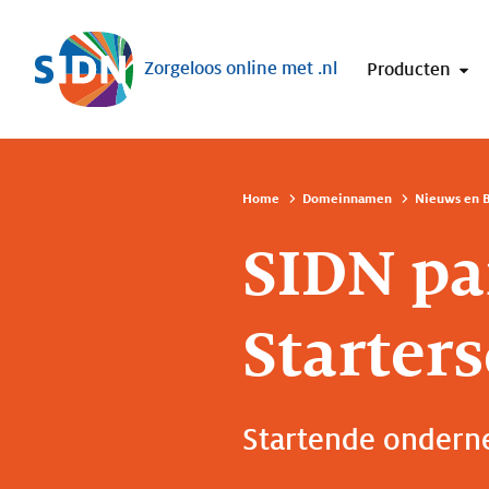
Sla navigatie over
Zorgeloos online met .nl
Producten
Home
Domeinnamen
Nieuws en B
SIDN pa
Starter
Startende onderne