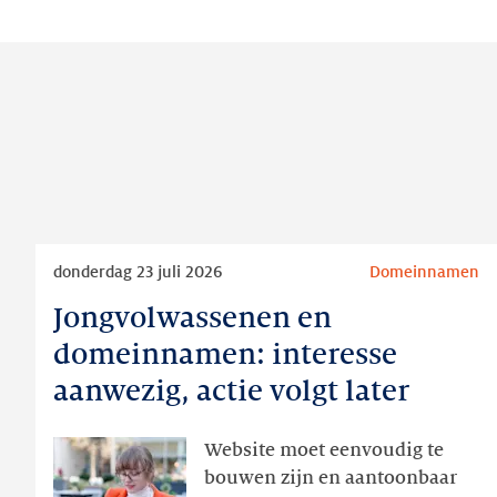
Lees
donderdag 23 juli 2026
Domeinnamen
meer
Jongvolwassenen en
Jongvolwassenen
en
domeinnamen: interesse
domeinnamen:
aanwezig, actie volgt later
interesse
aanwezig,
Website moet eenvoudig te
actie
bouwen zijn en aantoonbaar
volgt