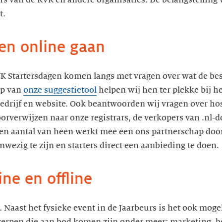
s van de KVK en andere organisaties. De belangstelling 
t.
n online gaan
VK Startersdagen komen langs met vragen over wat de b
lp van
onze suggestietool
helpen wij hen ter plekke bij he
rijf en website. Ook beantwoorden wij vragen over host
oorverwijzen naar onze registrars, de verkopers van .n
en aantal van heen werkt mee een ons partnerschap door
nwezig te zijn en starters direct een aanbieding te doen.
ne en offline
e. Naast het fysieke event in de Jaarbeurs is het ook mo