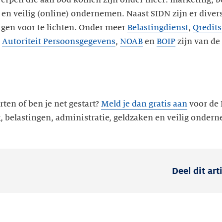
werpen die aan bod komen zijn onder meer: marketing, b
 en veilig (online) ondernemen. Naast SIDN zijn er dive
gen voor te lichten. Onder meer
Belastingdienst
,
Qredits
,
Autoriteit Persoonsgegevens
,
NOAB
en
BOIP
zijn van de 
arten of ben je net gestart?
Meld je dan gratis aan
voor de 
, belastingen, administratie, geldzaken en veilig onder
Deel dit art