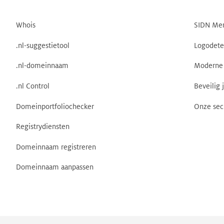
Whois
SIDN Me
.nl-suggestietool
Logodete
.nl-domeinnaam
Moderne 
.nl Control
Beveilig 
Domeinportfoliochecker
Onze sec
Registrydiensten
Domeinnaam registreren
Domeinnaam aanpassen