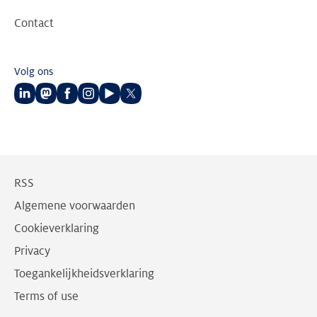
Contact
Volg ons
Volg
Volg
Volg
Volg
Volg
Volg
ons
ons
ons
ons
ons
ons
op
op
op
op
op
op
LinkedIn
Mastodon
Facebook
Instagram
Youtube
Twitter
RSS
Algemene voorwaarden
Cookieverklaring
Privacy
Toegankelijkheidsverklaring
Terms of use