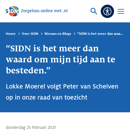
Zorgeloos online met .nl
Sla navigatie over
Vraag
Open
Toeganke
of
menu
zoek
Home
Over SIDN
Nieuws en Blogs
“SIDN is het meer dan waard om mijn tijd aan te besteden.”
“SIDN is het meer dan
waard om mijn tijd aan te
besteden.”
Lokke Moerel volgt Peter van Schelven
op in onze raad van toezicht
donderdag 25 februari 2021