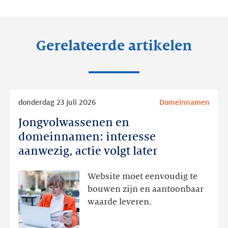
LinkedIn
Facebook
Twitter
Gerelateerde artikelen
Lees
donderdag 23 juli 2026
Domeinnamen
meer
Jongvolwassenen en
Jongvolwassenen
en
domeinnamen: interesse
domeinnamen:
aanwezig, actie volgt later
interesse
aanwezig,
Website moet eenvoudig te
actie
bouwen zijn en aantoonbaar
volgt
waarde leveren.
later