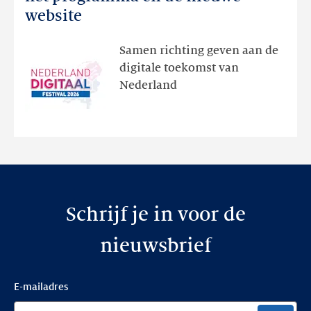
Festival:
website
ontdek
het
Samen richting geven aan de
programma
digitale toekomst van
en
Nederland
de
nieuwe
website
Schrijf je in voor de
nieuwsbrief
E-mailadres