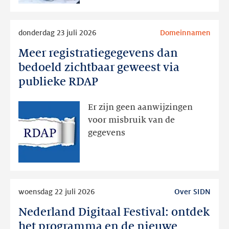
Lees
donderdag 23 juli 2026
Domeinnamen
meer
Meer registratiegegevens dan
Meer
registratiegegevens
bedoeld zichtbaar geweest via
dan
publieke RDAP
bedoeld
zichtbaar
Er zijn geen aanwijzingen
geweest
voor misbruik van de
via
gegevens
publieke
RDAP
Lees
woensdag 22 juli 2026
Over SIDN
meer
Nederland Digitaal Festival: ontdek
Nederland
Digitaal
het programma en de nieuwe