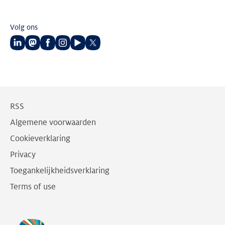
Volg ons
Volg
Volg
Volg
Volg
Volg
Volg
ons
ons
ons
ons
ons
ons
op
op
op
op
op
op
LinkedIn
Mastodon
Facebook
Instagram
Youtube
Twitter
RSS
Algemene voorwaarden
Cookieverklaring
Privacy
Toegankelijkheidsverklaring
Terms of use