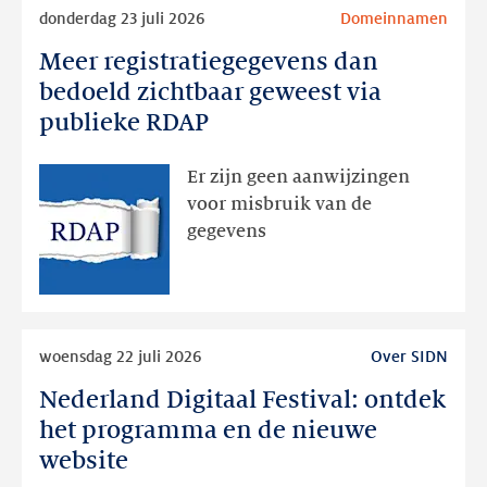
Lees
donderdag 23 juli 2026
Domeinnamen
meer
Meer registratiegegevens dan
Meer
registratiegegevens
bedoeld zichtbaar geweest via
dan
publieke RDAP
bedoeld
zichtbaar
Er zijn geen aanwijzingen
geweest
voor misbruik van de
via
gegevens
publieke
RDAP
Lees
woensdag 22 juli 2026
Over SIDN
meer
Nederland Digitaal Festival: ontdek
Nederland
Digitaal
het programma en de nieuwe
Festival:
website
ontdek