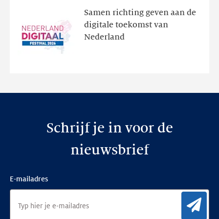
het
Samen richting geven aan de
programma
digitale toekomst van
en
Nederland
de
nieuwe
website
Schrijf je in voor de
nieuwsbrief
E-mailadres
Aan