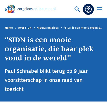
Zorgeloos online met .nl
Sla navigatie over
Vraag
Open
Toeganke
of
menu
zoek
Home
Over SIDN
Nieuws en Blogs
“SIDN is een mooie organisatie, die haar plek vond in de wereld’’
“SIDN is een mooie
organisatie, die haar plek
vond in de wereld’’
Paul Schnabel blikt terug op 9 jaar
voorzitterschap in onze raad van
toezicht