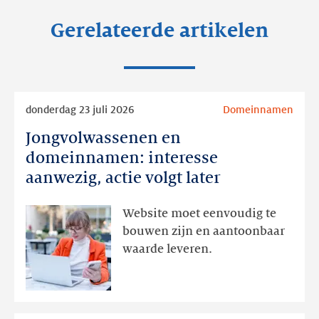
Gerelateerde artikelen
Lees
donderdag 23 juli 2026
Domeinnamen
meer
Jongvolwassenen en
Jongvolwassenen
en
domeinnamen: interesse
domeinnamen:
aanwezig, actie volgt later
interesse
aanwezig,
Website moet eenvoudig te
actie
bouwen zijn en aantoonbaar
volgt
waarde leveren.
later